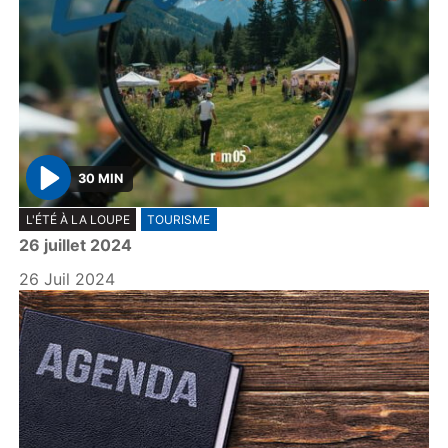
30 MIN
P
L'ÉTÉ À LA LOUPE
TOURISME
l
26 juillet 2024
a
y
26 Juil 2024