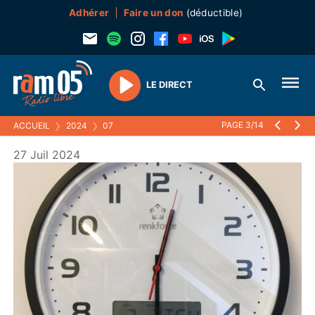
Adhérer
Faire un don
(déductible)
LE DIRECT
Play
PAGE 3/14
ACCUEIL
❯
2024
❯
07
27 Juil 2024