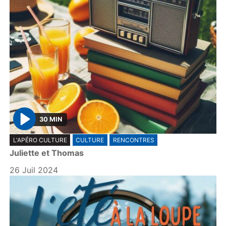
30 MIN
P
L'APÉRO CULTURE
CULTURE
RENCONTRES
l
Juliette et Thomas
a
y
26 Juil 2024