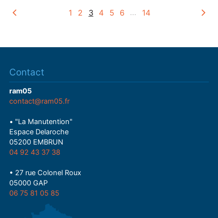
1
2
3
4
5
6
…
14
Contact
ram05
contact@ram05.fr
• "La Manutention"
Espace Delaroche
05200 EMBRUN
04 92 43 37 38
• 27 rue Colonel Roux
05000 GAP
06 75 81 05 85