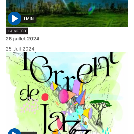
1 MIN
P
LA MÉTÉO
l
26 juillet 2024
a
y
25 Juil 2024