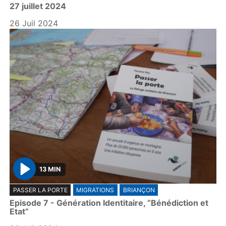
27 juillet 2024
a
y
26 Juil 2024
13 MIN
P
PASSER LA PORTE
MIGRATIONS
BRIANÇON
l
Episode 7 - Génération Identitaire, “Bénédiction et
a
Etat”
y