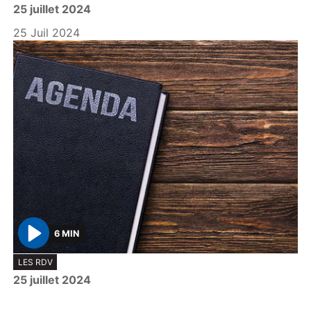
25 juillet 2024
a
y
25 Juil 2024
6 MIN
P
LES RDV
l
25 juillet 2024
a
y