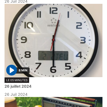
26 Juil 2024
8 MIN
P
LE 05 MINUTES
l
26 juillet 2024
a
y
26 Juil 2024