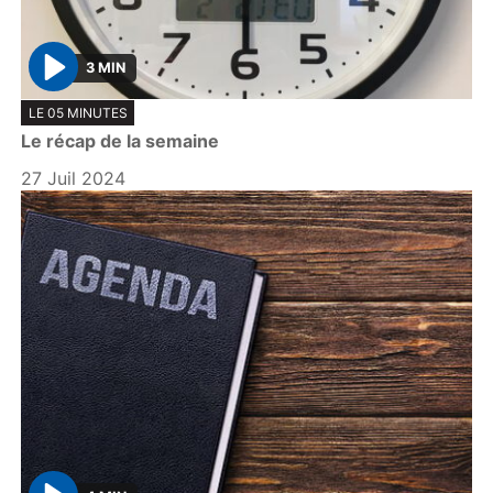
3 MIN
P
LE 05 MINUTES
l
Le récap de la semaine
a
y
27 Juil 2024