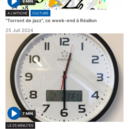
6 MIN
P
A L'AFFICHE
CULTURE
l
"Torrent de jazz", ce week-end à Réallon
a
y
25 Juil 2024
7 MIN
P
LE 05 MINUTES
l