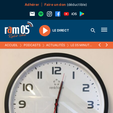
Adhérer
Faire un don
(déductible)
LE DIRECT
Play
ACCUEIL
❯
PODCASTS
❯
ACTUALITÉS
❯
LE 05 MINUTES
❯
23 JUILL