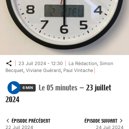
Partager
23 Juil 2024 - 12:30
La Rédaction
,
Simon
Becquet
,
Viviane Guérard
,
Paul Vintache
Le 05 minutes
—
23 juillet
6 MIN
P
2024
l
a
y
ÉPISODE PRÉCÉDENT
ÉPISODE SUIVANT
22 Juil 2024
24 Juil 2024