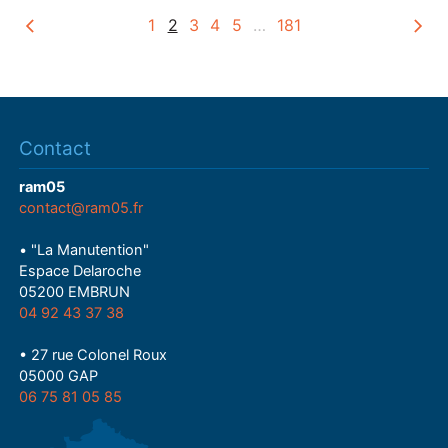
1
2
3
4
5
…
181
Contact
ram05
contact@ram05.fr
• "La Manutention"
Espace Delaroche
05200 EMBRUN
04 92 43 37 38
• 27 rue Colonel Roux
05000 GAP
06 75 81 05 85