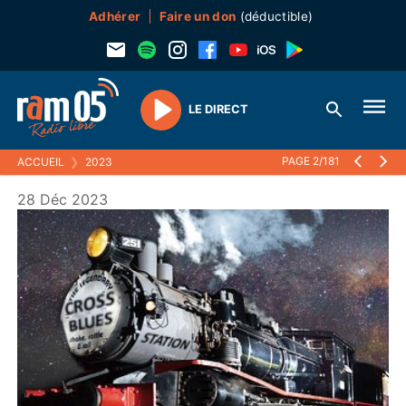
Adhérer
Faire un don
(déductible)
LE DIRECT
Play
PAGE 2/181
ACCUEIL
❯
2023
28 Déc 2023