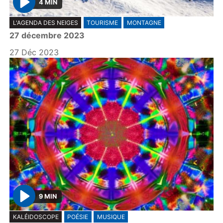
4 MIN
P
L'AGENDA DES NEIGES
TOURISME
MONTAGNE
l
27 décembre 2023
a
y
27 Déc 2023
9 MIN
P
KALÉIDOSCOPE
POÉSIE
MUSIQUE
l