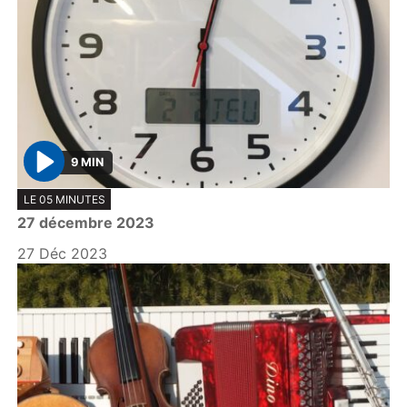
9 MIN
P
LE 05 MINUTES
l
27 décembre 2023
a
y
27 Déc 2023