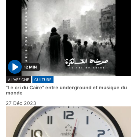
12 MIN
P
A L'AFFICHE
CULTURE
l
"Le cri du Caire" entre underground et musique du
a
monde
y
27 Déc 2023