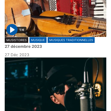
1 H
P
MUSISTOIRES
MUSIQUE
MUSIQUES TRADITIONNELLES
l
27 décembre 2023
a
y
27 Déc 2023