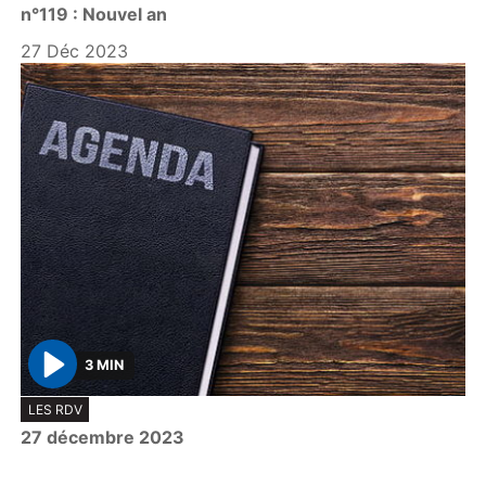
n°119 : Nouvel an
a
y
27 Déc 2023
3 MIN
P
LES RDV
l
27 décembre 2023
a
y