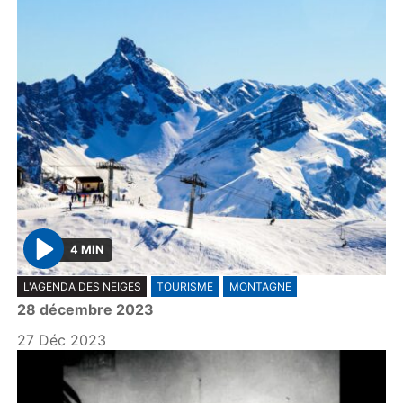
4 MIN
P
L'AGENDA DES NEIGES
TOURISME
MONTAGNE
l
28 décembre 2023
a
y
27 Déc 2023