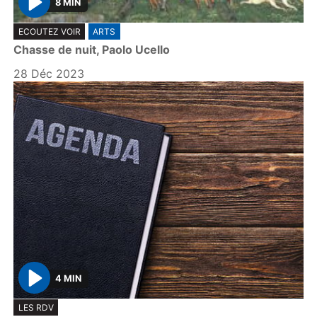
8 MIN
P
ECOUTEZ VOIR
ARTS
l
Chasse de nuit, Paolo Ucello
a
y
28 Déc 2023
4 MIN
P
LES RDV
l