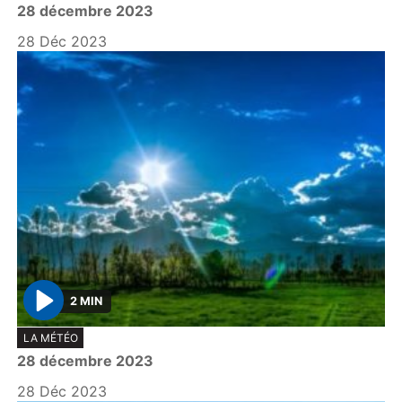
28 décembre 2023
a
y
28 Déc 2023
2 MIN
P
LA MÉTÉO
l
28 décembre 2023
a
y
28 Déc 2023