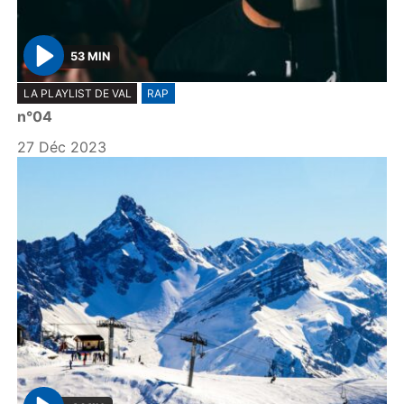
53 MIN
P
LA PLAYLIST DE VAL
RAP
l
n°04
a
y
27 Déc 2023