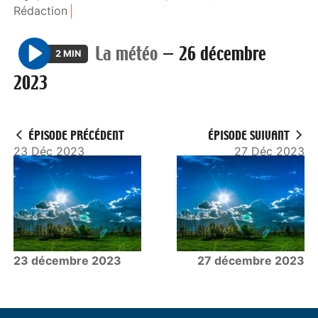
Rédaction
La météo
—
26 décembre
2 MIN
P
2023
l
a
y
ÉPISODE PRÉCÉDENT
ÉPISODE SUIVANT
23 Déc 2023
27 Déc 2023
23 décembre 2023
27 décembre 2023