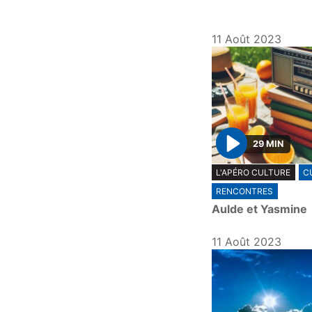
11 Août 2023
29 MIN
P
L'APÉRO CULTURE
C
l
RENCONTRES
a
Aulde et Yasmine
y
11 Août 2023