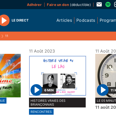
Adhérer
Faire un don
(déductible)
Articles
Podcasts
Progra
LE DIRECT
Play
❯
11
11 Août 2023
11 Août 2
6 MIN
11 
P
P
QUE
HISTOIRES VRAIES DES
LE 05 MINU
l
l
BRIANÇONNAIS
11 août 2
a
a
RENCONTRES
y
y