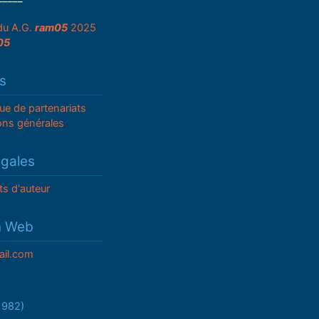
du A.G.
ram05
2025
05
s
que de partenariats
ons générales
égales
ts d'auteur
n Web
il.com
/1982)