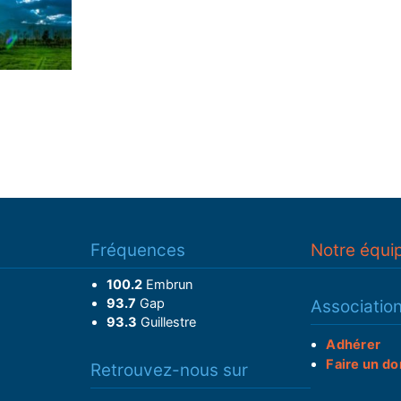
Fréquences
Notre équi
100.2
Embrun
93.7
Gap
Associatio
93.3
Guillestre
Adhérer
Faire un do
Retrouvez-nous sur
______________