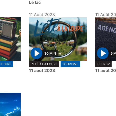
Le lac
11 Août 2023
11 Août 2
30 MIN
5 
P
P
ULTURE
L'ÉTÉ À LA LOUPE
TOURISME
LES RDV
l
l
11 août 2023
11 août 2
a
a
y
y