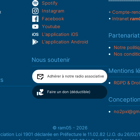
Spotify
Instagram
x
• Compte-ren
Facebook
•
Intranet
ram
Youtube
L'application iOS
Partenariat
L'application Android
Notre politi
Nos conditi
Nous soutenir
Mentions l
Adhérer à notre radio associative
rs
RGPD & Droi
Faire un don (déductible)
Conceptio
no2pxl@gma
© ram05 - 2026
iation Loi 1901 déclarée en Préfecture le 11.02.82 (J.O. du 26/02