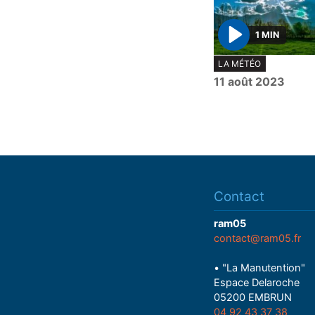
1 MIN
P
LA MÉTÉO
l
11 août 2023
a
y
Contact
ram05
contact@ram05.fr
• "La Manutention"
Espace Delaroche
05200 EMBRUN
04 92 43 37 38