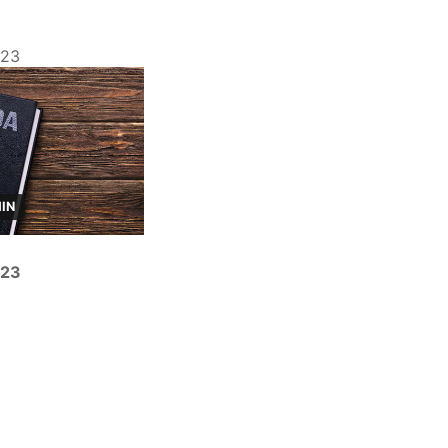
023
MIN
023