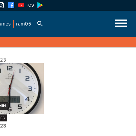
mmes
ram05
023
MIN
TES
023