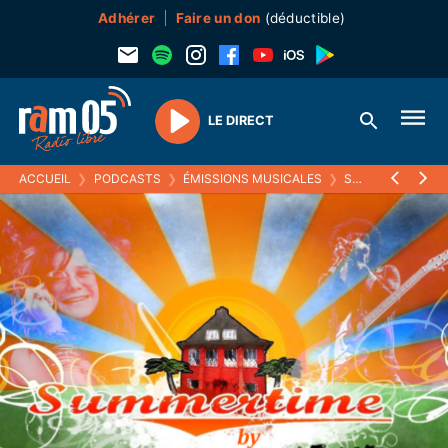
Adhérer
Faire un don
(déductible)
LE DIRECT
Play
ACCUEIL
❯
PODCASTS
❯
ÉMISSIONS MUSICALES
❯
SUMMERTIME
❯