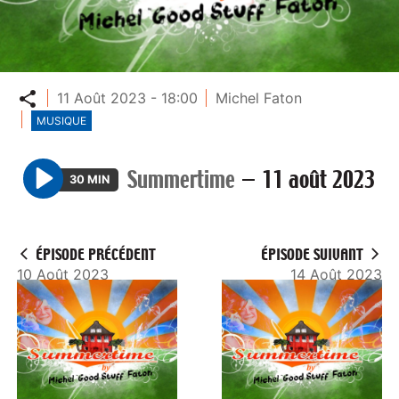
Partager
11 Août 2023 - 18:00
Michel Faton
MUSIQUE
Summertime
—
11 août 2023
30 MIN
P
l
a
ÉPISODE PRÉCÉDENT
ÉPISODE SUIVANT
y
10 Août 2023
14 Août 2023