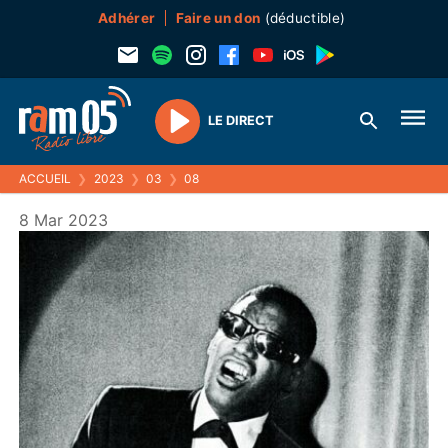
Adhérer
Faire un don
(déductible)
LE DIRECT
Play
ACCUEIL
❯
2023
❯
03
❯
08
8 Mar 2023