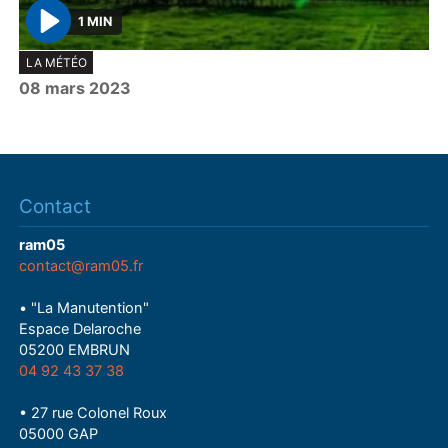
1 MIN
P
LA MÉTÉO
l
08 mars 2023
a
y
Contact
ram05
contact@ram05.fr
• "La Manutention"
Espace Delaroche
05200 EMBRUN
04 92 43 37 38
• 27 rue Colonel Roux
05000 GAP