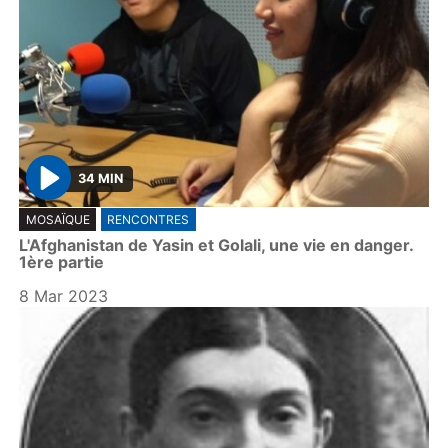
34 MIN
P
MOSAÏQUE
RENCONTRES
l
L'Afghanistan de Yasin et Golali, une vie en danger.
a
1ère partie
y
8 Mar 2023