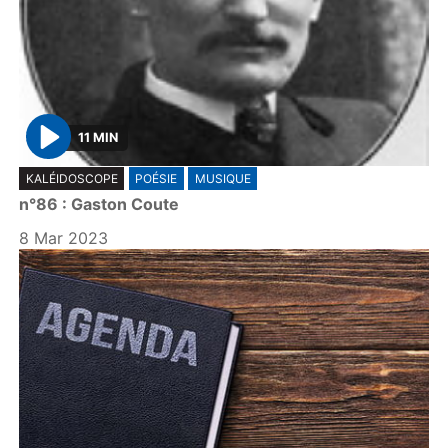
11 MIN
P
KALÉIDOSCOPE
POÉSIE
MUSIQUE
l
n°86 : Gaston Coute
a
y
8 Mar 2023