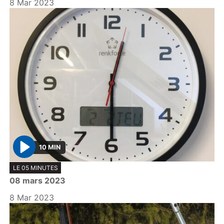
8 Mar 2023
10 MIN
P
LE 05 MINUTES
l
08 mars 2023
a
y
8 Mar 2023