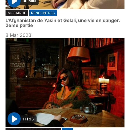
30 MIN
P
MOSAÏQUE
RENCONTRES
l
L'Afghanistan de Yasin et Golali, une vie en danger.
a
2eme partie
y
8 Mar 2023
1 H 25
P