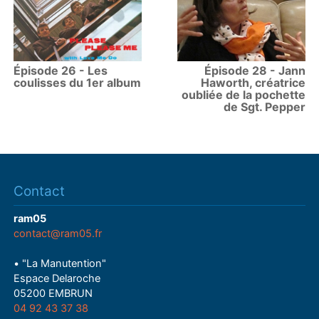
Épisode 26 - Les
Épisode 28 - Jann
coulisses du 1er album
Haworth, créatrice
oubliée de la pochette
de Sgt. Pepper
Contact
ram05
contact@ram05.fr
• "La Manutention"
Espace Delaroche
05200 EMBRUN
04 92 43 37 38