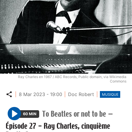
Ray Charles en 1967 / ABC Records, Public domain, via Wikimedia
Commons
Partager
8 Mar 2023 - 19:00
Doc Robert
MUSIQUE
To Beatles or not to be
—
60 MIN
P
Épisode 27 - Ray Charles, cinquième
l