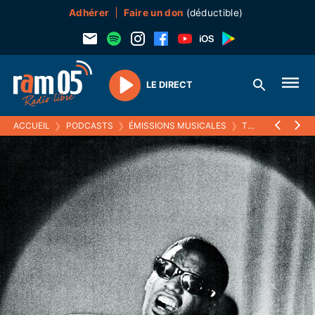
Adhérer
Faire un don
(déductible)
LE DIRECT
Play
ACCUEIL
❯
PODCASTS
❯
ÉMISSIONS MUSICALES
❯
TO BEATLES OR NOT TO BE