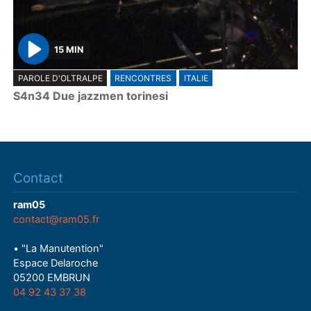
15 MIN
P
PAROLE D'OLTRALPE
RENCONTRES
ITALIE
l
S4n34 Due jazzmen torinesi
a
y
Contact
ram05
contact@ram05.fr
• "La Manutention"
Espace Delaroche
05200 EMBRUN
04 92 43 37 38