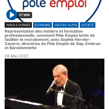
27 MIN
P
PAROLE DONNÉE
ÉCONOMIE
HAUTES-ALPES
SOCIÉTÉ
l
Représentation des métiers et formation
a
professionnelle, comment Pôle Emploi tente de
y
faciliter le recrutement, avec Sophie Hervier-
Zavarro, directrice du Pôle Emploi de Gap, Embrun
et Barcelonnette
28 Mai 2022