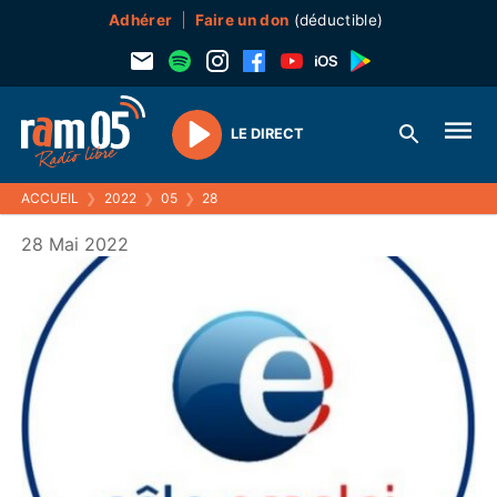
Adhérer
Faire un don
(déductible)
LE DIRECT
Play
ACCUEIL
❯
2022
❯
05
❯
28
28 Mai 2022