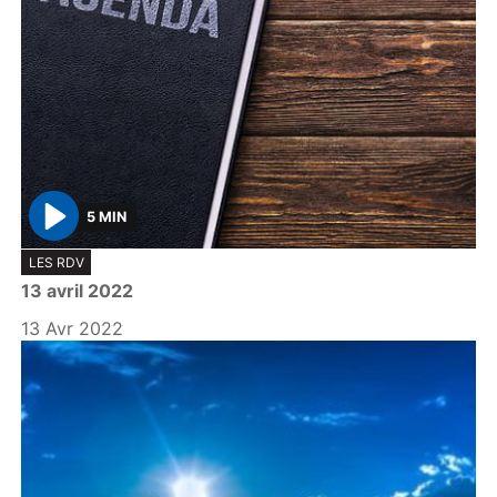
5 MIN
P
LES RDV
l
13 avril 2022
a
y
13 Avr 2022