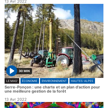
13 Avr 2022
30 MIN
P
LE MAG'
ÉCONOMIE
ENVIRONNEMENT
HAUTES-ALPES
l
Serre-Ponçon : une charte et un plan d'action pour
a
une meilleure gestion de la forêt
y
13 Avr 2022