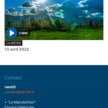
2 MIN
P
LA MÉTÉO
l
13 avril 2022
a
y
Contact
ram05
contact@ram05.fr
• "La Manutention"
Espace Delaroche