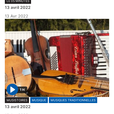
LE 05 MINUTES
l
13 avril 2022
a
y
13 Avr 2022
1 H
P
MUSISTOIRES
MUSIQUE
MUSIQUES TRADITIONNELLES
l
13 avril 2022
a
y