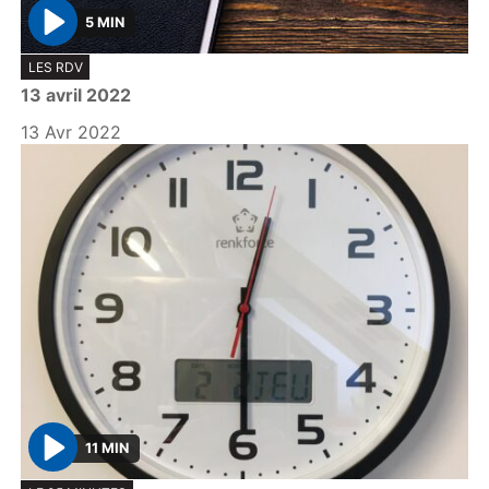
5 MIN
P
LES RDV
l
13 avril 2022
a
y
13 Avr 2022
11 MIN
P