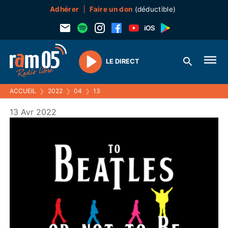
Adhérer
Faire un don
(déductible)
LE DIRECT
Play
ACCUEIL
❯
2022
❯
04
❯
13
13 Avr 2022