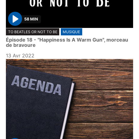
58 MIN
P
TO BEATLES OR NOT TO BE
MUSIQUE
l
Épisode 18 - "Happiness Is A Warm Gun", morceau
a
de bravoure
y
13 Avr 2022