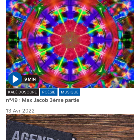
9 MIN
P
KALÉIDOSCOPE
POÉSIE
MUSIQUE
l
n°49 : Max Jacob 3ème partie
a
y
13 Avr 2022