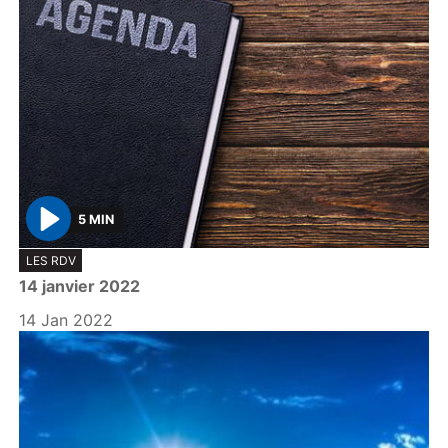
5 MIN
P
LES RDV
l
14 janvier 2022
a
y
14 Jan 2022