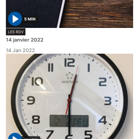
5 MIN
P
LES RDV
l
14 janvier 2022
a
y
14 Jan 2022