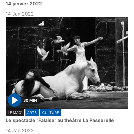
14 janvier 2022
a
y
14 Jan 2022
30 MIN
P
LE MAG'
ARTS
CULTURE
l
Le spectacle "Falaise" au théâtre La Passerelle
a
y
14 Jan 2022