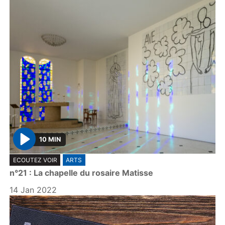
10 MIN
P
ECOUTEZ VOIR
ARTS
l
n°21 : La chapelle du rosaire Matisse
a
y
14 Jan 2022