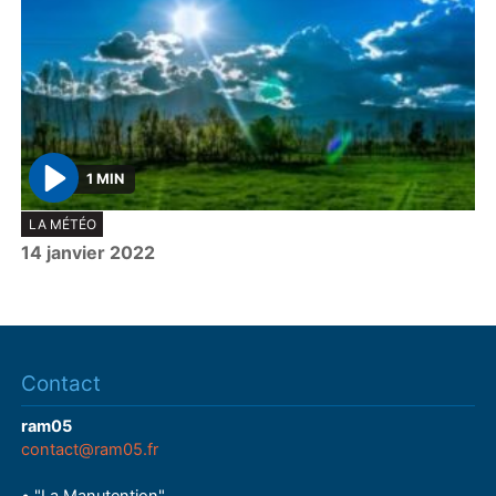
1 MIN
P
LA MÉTÉO
l
14 janvier 2022
a
y
Contact
ram05
contact@ram05.fr
• "La Manutention"