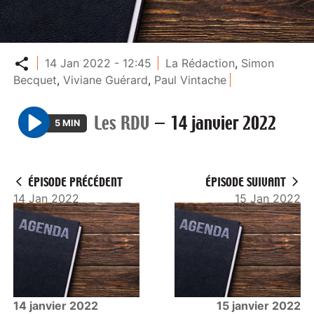
Partager
14 Jan 2022 - 12:45
La Rédaction
,
Simon
Becquet
,
Viviane Guérard
,
Paul Vintache
Les RDV
—
14 janvier 2022
5 MIN
P
l
a
ÉPISODE PRÉCÉDENT
ÉPISODE SUIVANT
y
14 Jan 2022
15 Jan 2022
14 janvier 2022
15 janvier 2022