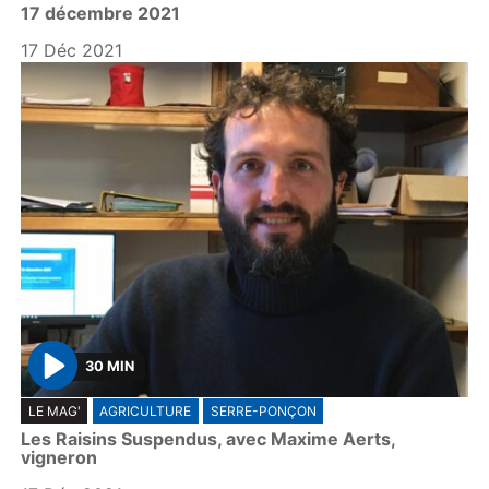
17 décembre 2021
a
y
17 Déc 2021
30 MIN
P
LE MAG'
AGRICULTURE
SERRE-PONÇON
l
Les Raisins Suspendus, avec Maxime Aerts,
a
vigneron
y