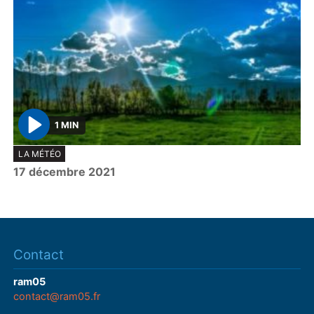
1 MIN
P
LA MÉTÉO
l
17 décembre 2021
a
y
Contact
ram05
contact@ram05.fr