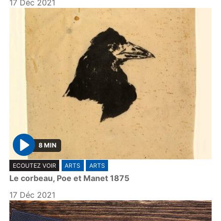
17 Déc 2021
8 MIN
P
ECOUTEZ VOIR
ARTS
ARTS
l
Le corbeau, Poe et Manet 1875
a
y
17 Déc 2021