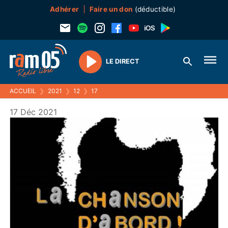
Adhérer
Faire un don
(déductible)
LE DIRECT
Play
ACCUEIL
❯
2021
❯
12
❯
17
17 Déc 2021