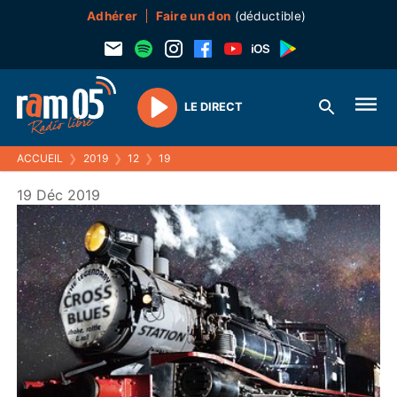
Adhérer
Faire un don
(déductible)
LE DIRECT
Play
ACCUEIL
❯
2019
❯
12
❯
19
19 Déc 2019