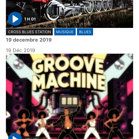
1 H 01
P
CROSS BLUES STATION
MUSIQUE
BLUES
l
19 decembre 2019
a
y
19 Déc 2019