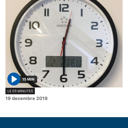
15 MIN
P
LE 05 MINUTES
l
19 decembre 2019
a
y