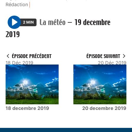
Rédaction
La météo
—
19 decembre
2 MIN
P
2019
l
a
y
ÉPISODE PRÉCÉDENT
ÉPISODE SUIVANT
18 Déc 2019
20 Déc 2019
18 decembre 2019
20 decembre 2019