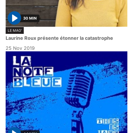
30 MIN
P
LE MAG'
l
Laurine Roux présente étonner la catastrophe
a
y
25 Nov 2019