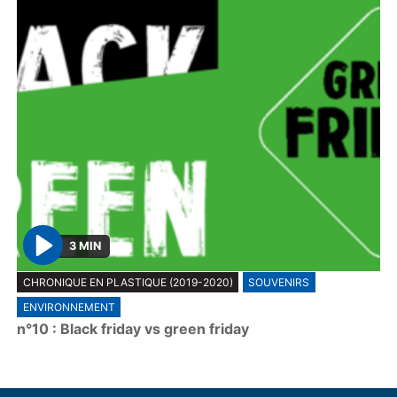
3 MIN
P
CHRONIQUE EN PLASTIQUE (2019-2020)
SOUVENIRS
l
ENVIRONNEMENT
a
n°10 : Black friday vs green friday
y