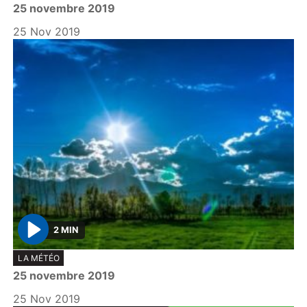
25 novembre 2019
a
y
25 Nov 2019
2 MIN
P
LA MÉTÉO
l
25 novembre 2019
a
y
25 Nov 2019