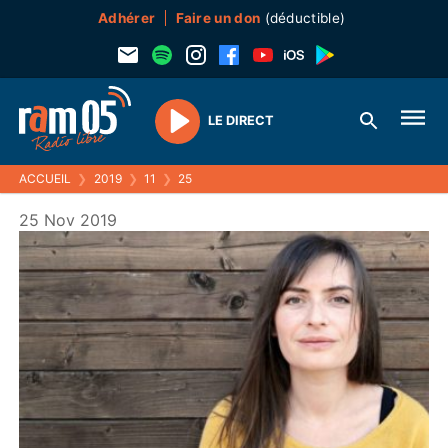
Adhérer
Faire un don
(déductible)
LE DIRECT
Play
ACCUEIL
❯
2019
❯
11
❯
25
25 Nov 2019