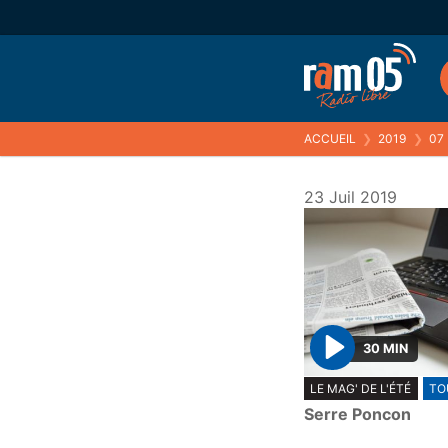
ACCUEIL
❯
2019
❯
07
23 Juil 2019
30 MIN
P
LE MAG' DE L'ÉTÉ
TO
l
Serre Poncon
a
y