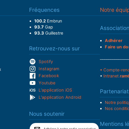
Fréquences
Notre équi
100.2
Embrun
93.7
Gap
Associatio
93.3
Guillestre
Adhérer
Faire un do
Retrouvez-nous sur
______________
Spotify
Instagram
x
• Compte-ren
Facebook
•
Intranet
ram
Youtube
L'application iOS
Partenariat
L'application Android
Notre politi
Nos conditi
Nous soutenir
Mentions l
Adhérer à notre radio associative