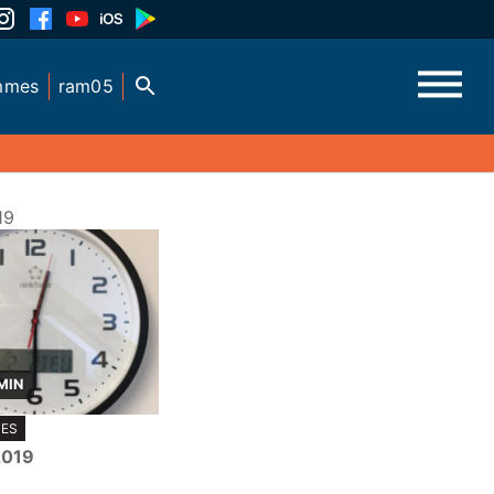
mmes
ram05
19
MIN
TES
 2019