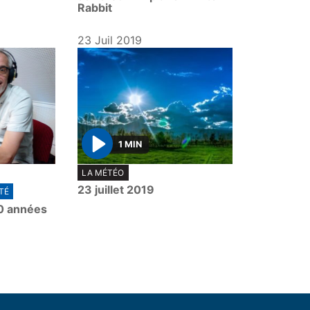
Rabbit
23 Juil 2019
1 MIN
P
LA MÉTÉO
l
23 juillet 2019
TÉ
a
0 années
y