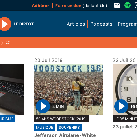
Adhérer
Faire un don
(déductible)
Articles
Podcasts
Progra
LE DIRECT
Play
❯
23
23 Juil 2019
23 Juil 20
4 MIN
16 
P
P
URISME
50 ANS WOODSTOCK (2019)
LE 05 MINU
l
l
23 juillet
MUSIQUE
SOUVENIRS
a
a
Jefferson Airplane-White
y
y