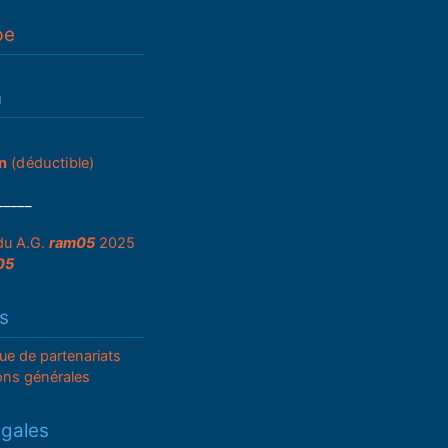
pe
n
n
(déductible)
_____
du A.G.
ram05
2025
05
s
que de partenariats
ons générales
égales