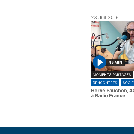
23 Juil 2019
45 MIN
P
MOMENTS PARTAGÉS
l
RENCONTRES
SOCIÉ
a
Hervé Pauchon, 4
y
à Radio France