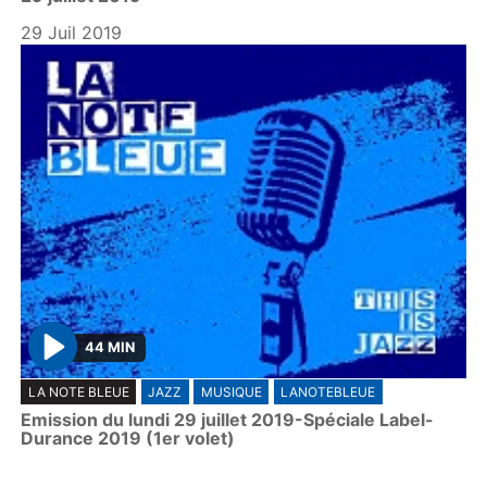
a
y
29 Juil 2019
44 MIN
P
LA NOTE BLEUE
JAZZ
MUSIQUE
LANOTEBLEUE
l
Emission du lundi 29 juillet 2019-Spéciale Label-
a
Durance 2019 (1er volet)
y