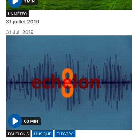
1 MIN
P
LA MÉTÉO
l
31 juillet 2019
a
y
31 Juil 2019
60 MIN
P
ECHELON 8
MUSIQUE
ÉLECTRO
l