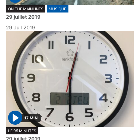
P
ON THE MAINLINES
MUSIQUE
l
29 juillet 2019
a
y
29 Juil 2019
17 MIN
P
LE 05 MINUTES
l
29 juillet 2019