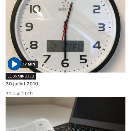
17 MIN
P
LE 05 MINUTES
l
30 juillet 2019
a
y
30 Juil 2019