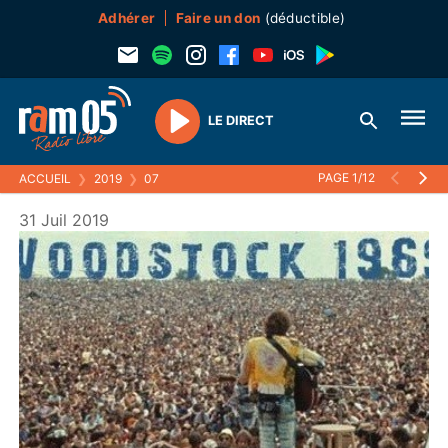
Adhérer
Faire un don
(déductible)
LE DIRECT
Play
PAGE 1/12
ACCUEIL
❯
2019
❯
07
31 Juil 2019