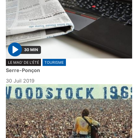
30 MIN
P
LE MAG' DE L'ÉTÉ
TOURISME
l
Serre-Ponçon
a
y
30 Juil 2019