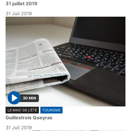
31 juillet 2019
a
y
31 Juil 2019
30 MIN
P
LE MAG' DE L'ÉTÉ
TOURISME
l
Guillestrois Queyras
a
y
31 Juil 2019