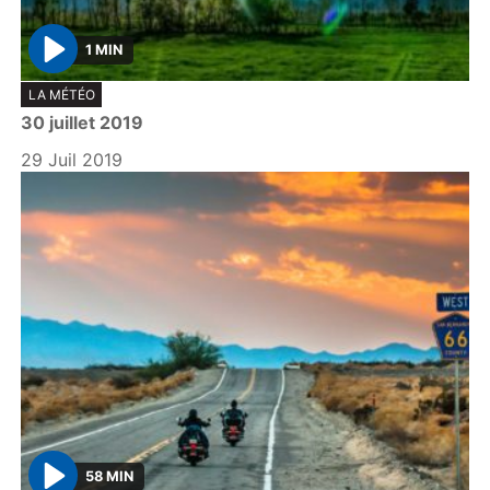
1 MIN
P
LA MÉTÉO
l
30 juillet 2019
a
y
29 Juil 2019
58 MIN