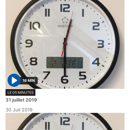
16 MIN
P
LE 05 MINUTES
l
31 juillet 2019
a
y
30 Juil 2019