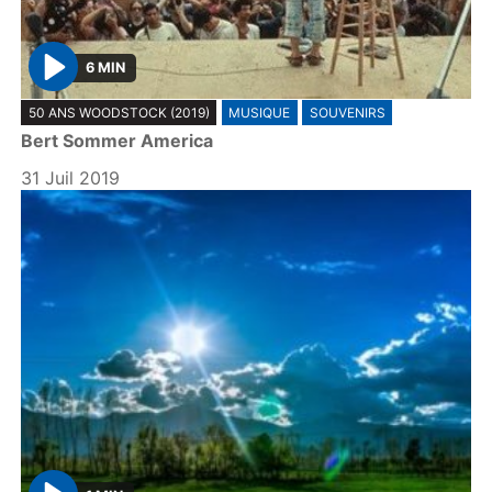
6 MIN
P
50 ANS WOODSTOCK (2019)
MUSIQUE
SOUVENIRS
l
Bert Sommer America
a
y
31 Juil 2019