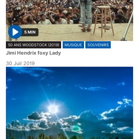
5 MIN
P
50 ANS WOODSTOCK (2019)
MUSIQUE
SOUVENIRS
l
Jimi Hendrix foxy Lady
a
y
30 Juil 2019