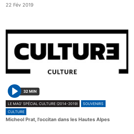
22 Fév 2019
32 MIN
P
LE MAG' SPÉCIAL CULTURE (2014-2019)
SOUVENIRS
l
CULTURE
a
Micheol Prat, l'occitan dans les Hautes Alpes
y