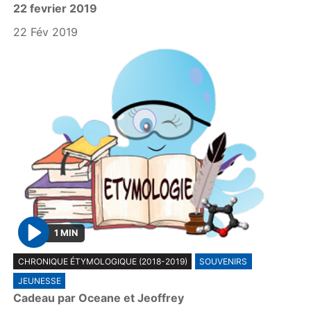
22 fevrier 2019
a
y
22 Fév 2019
1 MIN
P
CHRONIQUE ÉTYMOLOGIQUE (2018-2019)
SOUVENIRS
l
JEUNESSE
a
Cadeau par Oceane et Jeoffrey
y