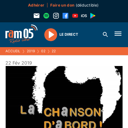
Adhérer
Faire un don
(déductible)
LE DIRECT
Play
ACCUEIL
❯
2019
❯
02
❯
22
22 Fév 2019