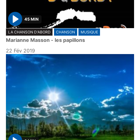
45 MIN
P
LA CHANSON D'ABORD
CHANSON
MUSIQUE
l
Marianne Masson - les papillons
a
y
22 Fév 2019