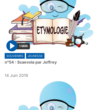
1 MIN
P
SOUVENIRS
JEUNESSE
l
n°54 : Scaevola par Joffrey
a
y
14 Juin 2019