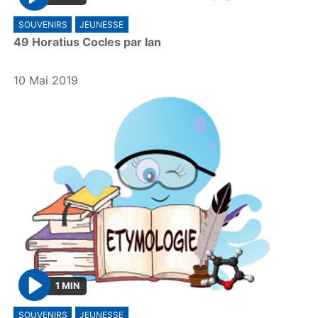
P
SOUVENIRS
JEUNESSE
l
49 Horatius Cocles par Ian
a
y
10 Mai 2019
1 MIN
P
SOUVENIRS
JEUNESSE