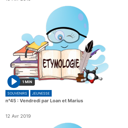
1 MIN
P
SOUVENIRS
JEUNESSE
l
n°45 : Vendredi par Loan et Marius
a
y
12 Avr 2019