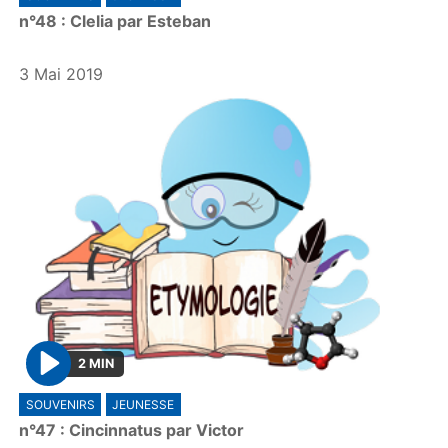
l
n°48 : Clelia par Esteban
a
y
3 Mai 2019
2 MIN
P
SOUVENIRS
JEUNESSE
l
n°47 : Cincinnatus par Victor
a