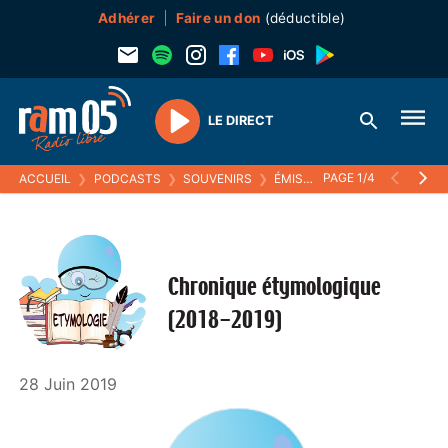
Adhérer
Faire un don
(déductible)
LE DIRECT
Play
PAGE 1/4
ACCUEIL
❯
PODCASTS
❯
SOUVENIRS
❯
ÉMISSIONS (SOUVENIRS)
❯
Chronique étymologique
(2018-2019)
28 Juin 2019