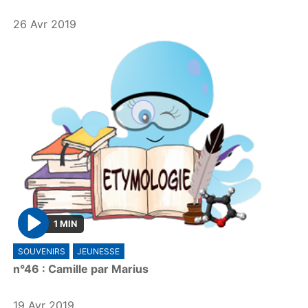
y
26 Avr 2019
1 MIN
P
SOUVENIRS
JEUNESSE
l
n°46 : Camille par Marius
a
y
19 Avr 2019