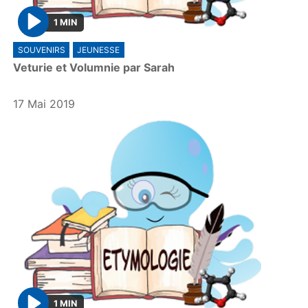
1 MIN
P
SOUVENIRS
JEUNESSE
l
Veturie et Volumnie par Sarah
a
y
17 Mai 2019
1 MIN