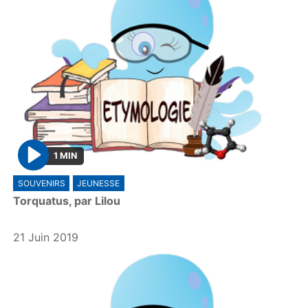
1 MIN
P
SOUVENIRS
JEUNESSE
l
Torquatus, par Lilou
a
y
21 Juin 2019