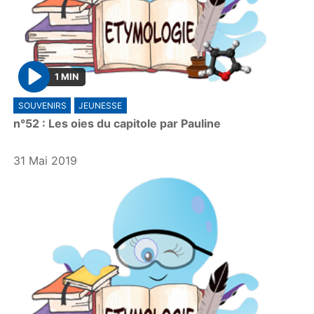
1 MIN
P
SOUVENIRS
JEUNESSE
l
n°52 : Les oies du capitole par Pauline
a
y
31 Mai 2019