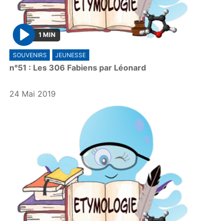
1 MIN
P
SOUVENIRS
JEUNESSE
l
n°51 : Les 306 Fabiens par Léonard
a
y
24 Mai 2019