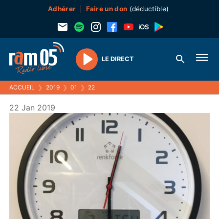
Adhérer
Faire un don
(déductible)
LE DIRECT
Play
ACCUEIL
❯
2019
❯
01
❯
22
22 Jan 2019