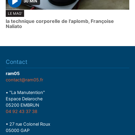
30 MIN
P
LE MAG'
l
la technique corporelle de l'aplomb, Françoise
a
Naliato
y
Contact
ram05
contact@ram05.fr
• "La Manutention"
Espace Delaroche
05200 EMBRUN
04 92 43 37 38
• 27 rue Colonel Roux
05000 GAP