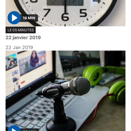
16 MIN
P
LE 05 MINUTES
l
22 janvier 2019
a
y
22 Jan 2019