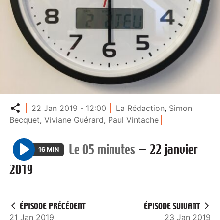
Partager
22 Jan 2019 - 12:00
La Rédaction
,
Simon
Becquet
,
Viviane Guérard
,
Paul Vintache
Le 05 minutes
—
22 janvier
16 MIN
P
2019
l
a
y
ÉPISODE PRÉCÉDENT
ÉPISODE SUIVANT
21 Jan 2019
23 Jan 2019