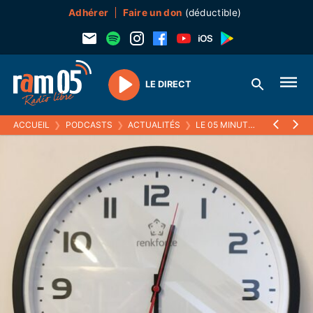
Adhérer
Faire un don
(déductible)
LE DIRECT
Play
ACCUEIL
❯
PODCASTS
❯
ACTUALITÉS
❯
LE 05 MINUTES
❯
22 JANVI