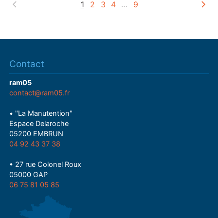
1
2
3
4
…
9
Contact
ram05
contact@ram05.fr
• "La Manutention"
Espace Delaroche
05200 EMBRUN
04 92 43 37 38
• 27 rue Colonel Roux
05000 GAP
06 75 81 05 85