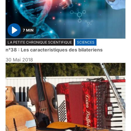
7 MIN
P
LA PETITE CHRONIQUE SCIENTIFIQUE
SCIENCES
l
n°38 : Les caracteristiques des bilateriens
a
y
30 Mai 2018