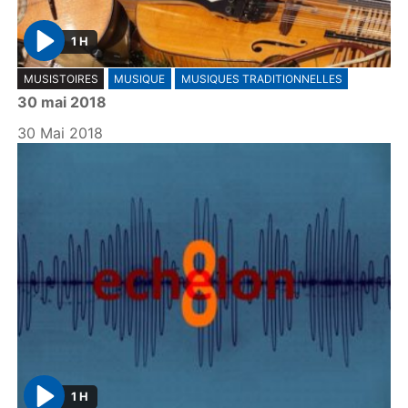
1 H
P
MUSISTOIRES
MUSIQUE
MUSIQUES TRADITIONNELLES
l
30 mai 2018
a
y
30 Mai 2018
1 H