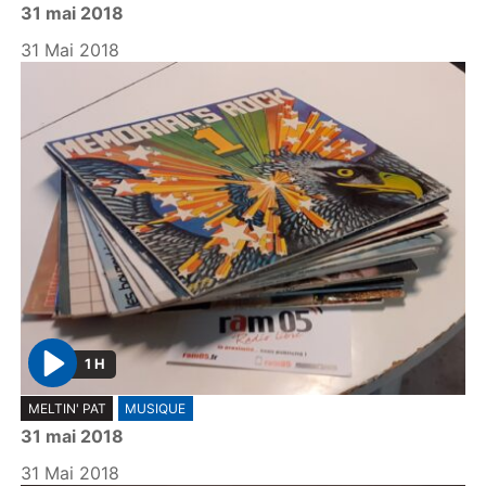
31 mai 2018
a
y
31 Mai 2018
1 H
P
MELTIN' PAT
MUSIQUE
l
31 mai 2018
a
y
31 Mai 2018