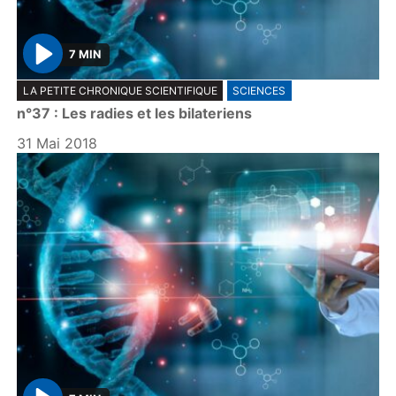
7 MIN
P
LA PETITE CHRONIQUE SCIENTIFIQUE
SCIENCES
l
n°37 : Les radies et les bilateriens
a
y
31 Mai 2018