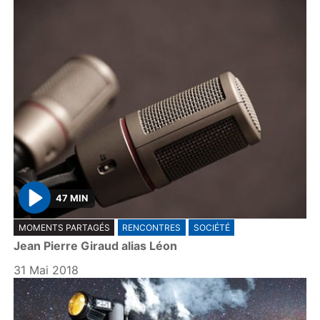
47 MIN
P
MOMENTS PARTAGÉS
RENCONTRES
SOCIÉTÉ
l
Jean Pierre Giraud alias Léon
a
y
31 Mai 2018