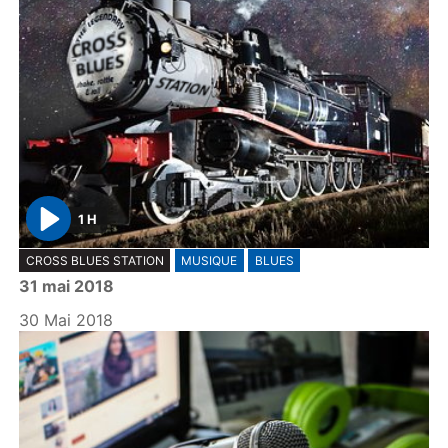
1 H
P
CROSS BLUES STATION
MUSIQUE
BLUES
l
31 mai 2018
a
y
30 Mai 2018