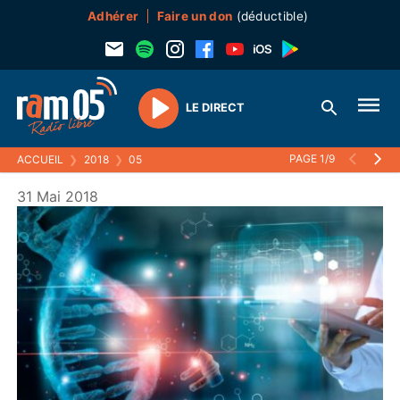
Adhérer
Faire un don
(déductible)
LE DIRECT
Play
PAGE 1/9
ACCUEIL
❯
2018
❯
05
31 Mai 2018