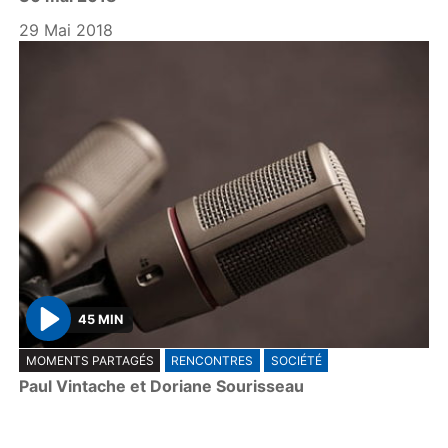
a
y
29 Mai 2018
45 MIN
P
MOMENTS PARTAGÉS
RENCONTRES
SOCIÉTÉ
l
Paul Vintache et Doriane Sourisseau
a
y