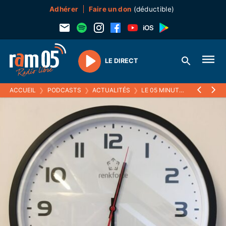
Adhérer
Faire un don
(déductible)
LE DIRECT
Play
ACCUEIL
❯
PODCASTS
❯
ACTUALITÉS
❯
LE 05 MINUTES
❯
28 MAI 2