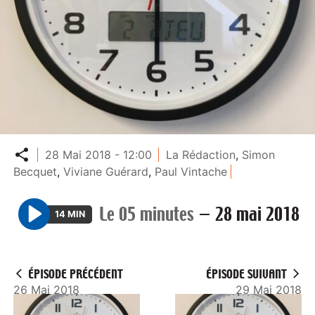
Partager
28 Mai 2018 - 12:00
La Rédaction
,
Simon
Becquet
,
Viviane Guérard
,
Paul Vintache
Le 05 minutes
—
28 mai 2018
14 MIN
P
l
a
ÉPISODE PRÉCÉDENT
ÉPISODE SUIVANT
y
26 Mai 2018
29 Mai 2018