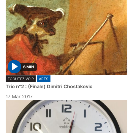
6 MIN
P
ECOUTEZ VOIR
ARTS
l
Trio n°2 : (Finale) Dimitri Chostakovic
a
y
17 Mar 2017