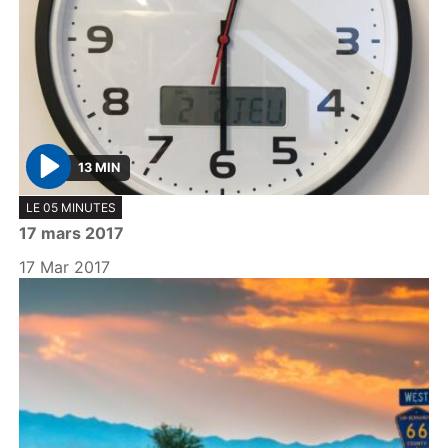
13 MIN
P
LE 05 MINUTES
l
17 mars 2017
a
y
17 Mar 2017