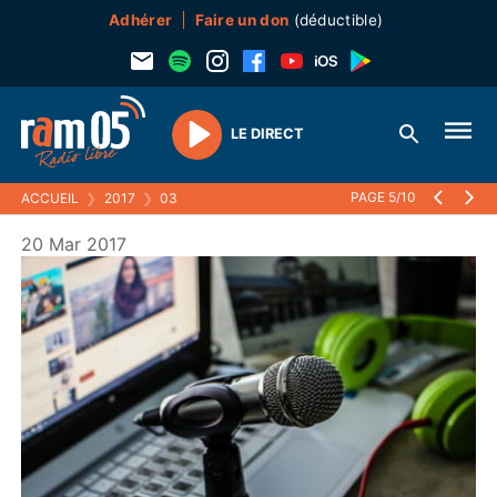
Adhérer
Faire un don
(déductible)
LE DIRECT
Play
PAGE 5/10
ACCUEIL
❯
2017
❯
03
20 Mar 2017