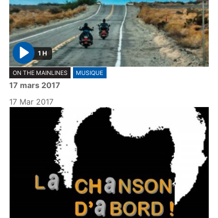
1 H
P
ON THE MAINLINES
MUSIQUE
l
17 mars 2017
a
y
17 Mar 2017