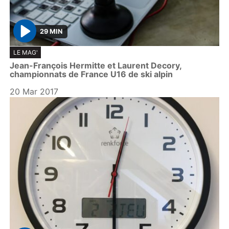
29 MIN
P
LE MAG'
l
Jean-François Hermitte et Laurent Decory,
a
championnats de France U16 de ski alpin
y
20 Mar 2017