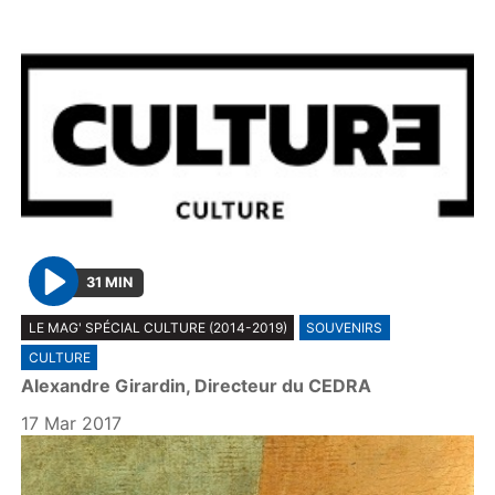
31 MIN
P
LE MAG' SPÉCIAL CULTURE (2014-2019)
SOUVENIRS
l
CULTURE
a
Alexandre Girardin, Directeur du CEDRA
y
17 Mar 2017