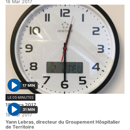
18 Mar 2017
17 MIN
P
LE 05 MINUTES
l
18 mars 2017
a
31 MIN
y
18 Mar 2017
P
Yann Lebras, directeur du Groupement Hôspitalier
l
de Territoire