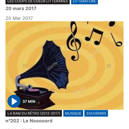
LES COUPS DE COEUR LITTÉRAIRES
LITTÉRATURE
l
20 mars 2017
a
y
20 Mar 2017
37 MIN
P
LA RAM DU RÉTRO (2012-2017)
MUSIQUE
SOUVENIRS
l
n°202 : Le Nooooord
a
y