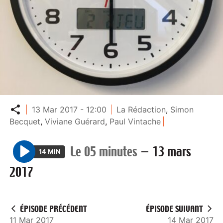
Partager
13 Mar 2017 - 12:00
La Rédaction
,
Simon
Becquet
,
Viviane Guérard
,
Paul Vintache
Le 05 minutes
—
13 mars
14 MIN
P
2017
l
a
y
ÉPISODE PRÉCÉDENT
ÉPISODE SUIVANT
11 Mar 2017
14 Mar 2017