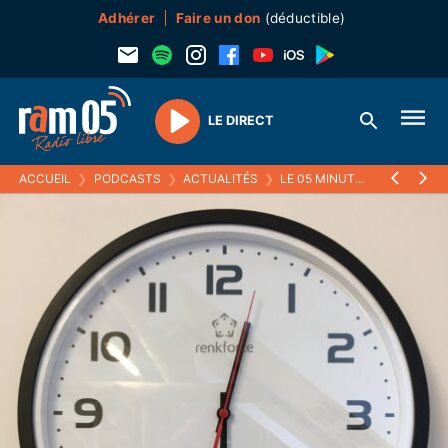
Adhérer
Faire un don
(déductible)
LE DIRECT
Play
ACCUEIL
❯
PODCASTS
❯
ACTUALITÉS
❯
LE 05 MINUTES
❯
13 MARS