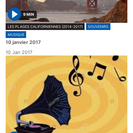
9 MIN
P
LES PLAGES CALIFORNIENNES (2014-2017)
SOUVENIRS
l
MUSIQUE
a
10 janvier 2017
y
10 Jan 2017