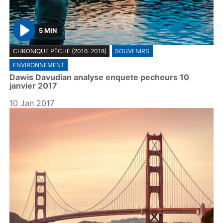
5 MIN
P
CHRONIQUE PÊCHE (2016-2018)
SOUVENIRS
l
ENVIRONNEMENT
a
Dawis Davudian analyse enquete pecheurs 10
y
janvier 2017
10 Jan 2017