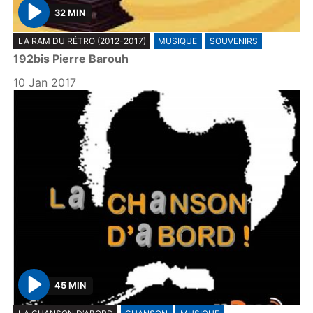
32 MIN
P
LA RAM DU RÉTRO (2012-2017)
MUSIQUE
SOUVENIRS
l
192bis Pierre Barouh
a
y
10 Jan 2017
45 MIN
P