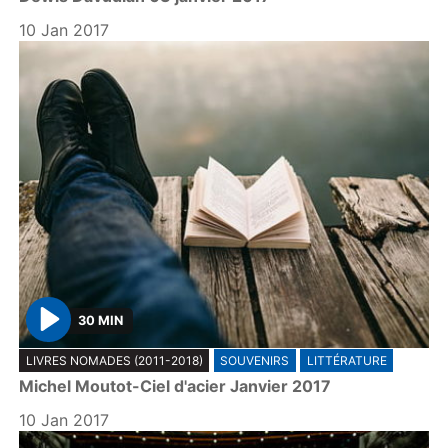
10 Jan 2017
30 MIN
P
LIVRES NOMADES (2011-2018)
SOUVENIRS
LITTÉRATURE
l
Michel Moutot-Ciel d'acier Janvier 2017
a
y
10 Jan 2017