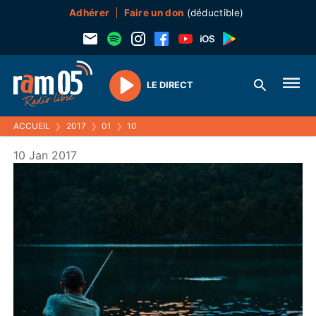
Adhérer
Faire un don
(déductible)
LE DIRECT
Play
ACCUEIL
❯
2017
❯
01
❯
10
10 Jan 2017