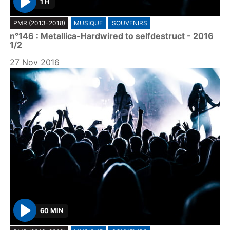
1 H
P
PMR (2013-2018)
MUSIQUE
SOUVENIRS
l
n°146 : Metallica-Hardwired to selfdestruct - 2016
a
1/2
y
27 Nov 2016
60 MIN
P