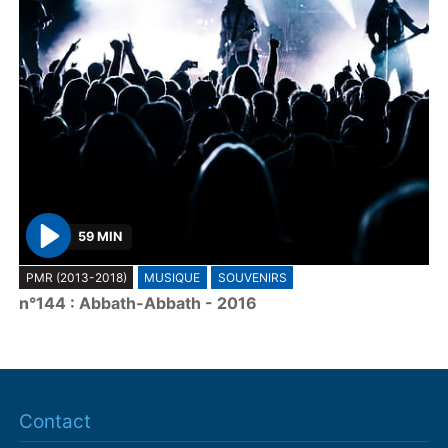
59 MIN
P
PMR (2013-2018)
MUSIQUE
SOUVENIRS
l
n°144 : Abbath-Abbath - 2016
a
y
Contact