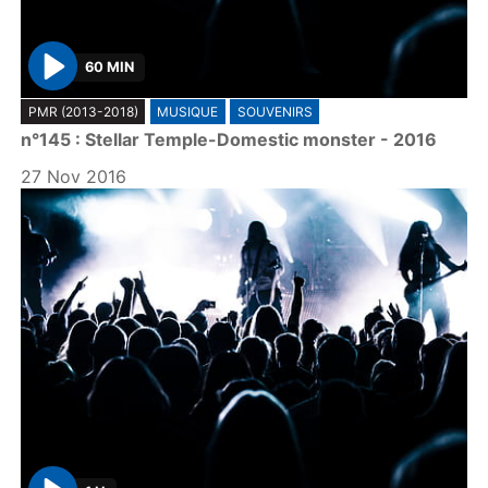
60 MIN
P
PMR (2013-2018)
MUSIQUE
SOUVENIRS
l
n°145 : Stellar Temple-Domestic monster - 2016
a
y
27 Nov 2016