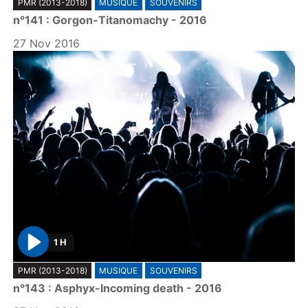
PMR (2013-2018)
MUSIQUE
SOUVENIRS
l
n°141 : Gorgon-Titanomachy - 2016
a
y
27 Nov 2016
1 H
P
PMR (2013-2018)
MUSIQUE
SOUVENIRS
l
n°143 : Asphyx-Incoming death - 2016
a
y