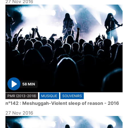
27 Nov 2016
58 MIN
P
PMR (2013-2018)
MUSIQUE
SOUVENIRS
l
n°142 : Meshuggah-Violent sleep of reason - 2016
a
y
27 Nov 2016