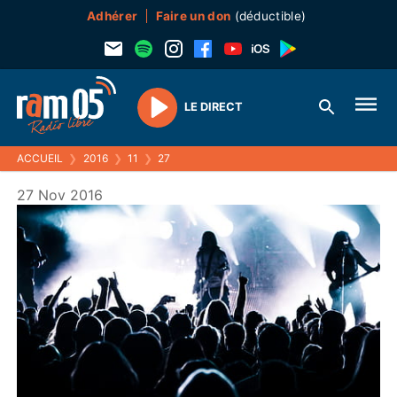
Adhérer
Faire un don
(déductible)
LE DIRECT
Play
ACCUEIL
❯
2016
❯
11
❯
27
27 Nov 2016