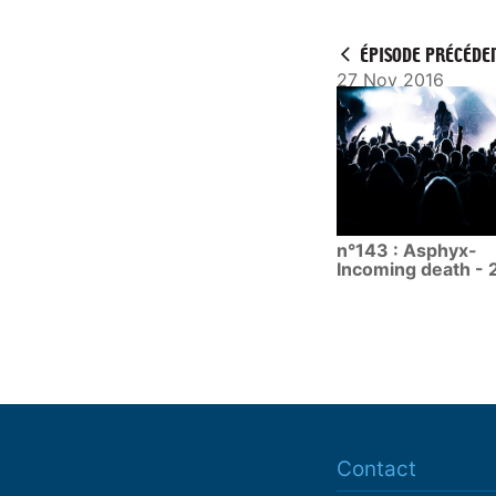
a
y
ÉPISODE PRÉCÉDE
27 Nov 2016
n°143 : Asphyx-
Incoming death - 
Contact