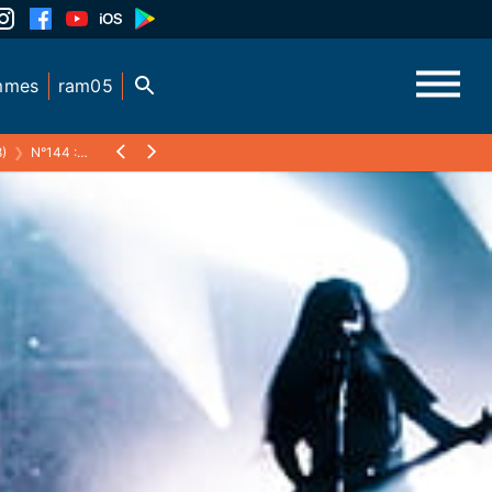
mmes
ram05
)
❯
N°144 : ABBATH-ABBATH - 2016