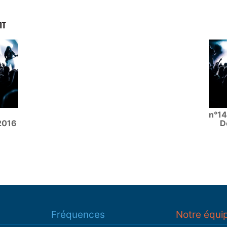
NT
n°14
2016
D
Fréquences
Notre équi