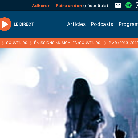
Adhérer
Faire un don
(déductible)
Articles
Podcasts
Progra
LE DIRECT
Play
❯
SOUVENIRS
❯
ÉMISSIONS MUSICALES (SOUVENIRS)
❯
PMR (2013-2018