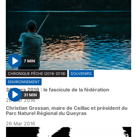
7 MIN
P
CHRONIQUE PÊCHE (2016-2018)
SOUVENIRS
l
ENVIRONNEMENT
a
30 mars 2016 : le fascicule de la fédération
y
31 MIN
26 Mar 2016
P
Christian Grossan, maire de Ceillac et président du
l
Parc Naturel Régional du Queyras
a
26 Mar 2016
y