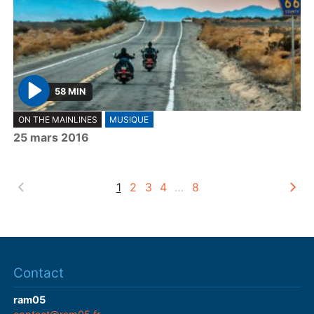
58 MIN
P
ON THE MAINLINES
MUSIQUE
l
25 mars 2016
a
y
1
2
3
4
…
8
Contact
ram05