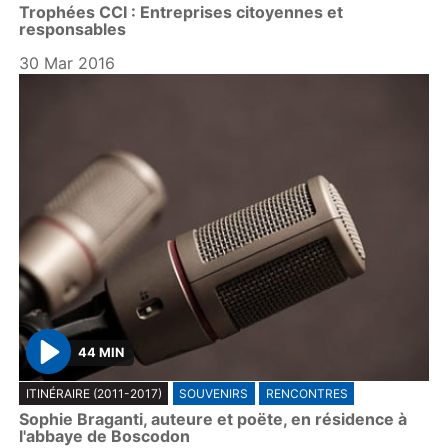
Trophées CCI : Entreprises citoyennes et
a
responsables
y
30 Mar 2016
44 MIN
P
ITINÉRAIRE (2011-2017)
SOUVENIRS
RENCONTRES
l
Sophie Braganti, auteure et poëte, en résidence à
a
l'abbaye de Boscodon
y