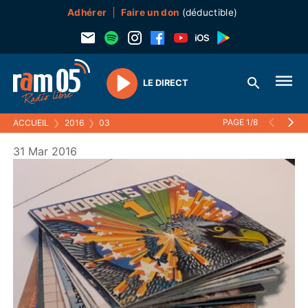
Adhérer
Faire un don
(déductible)
LE DIRECT
Play
PAGE 1/8
ACCUEIL
❯
2016
❯
03
31 Mar 2016