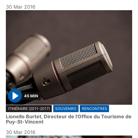
30 Mar 2016
45 MIN
P
ITINÉRAIRE (2011-2017)
SOUVENIRS
RENCONTRES
l
Lionello Burtet, Directeur de l'Office du Tourisme de
a
Puy-St-Vincent
y
30 Mar 2016