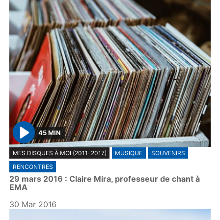
45 MIN
P
MES DISQUES À MOI (2011-2017)
MUSIQUE
SOUVENIRS
l
RENCONTRES
a
29 mars 2016 : Claire Mira, professeur de chant à
y
EMA
30 Mar 2016