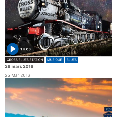
1 H 03
P
CROSS BLUES STATION
MUSIQUE
BLUES
l
26 mars 2016
a
y
25 Mar 2016