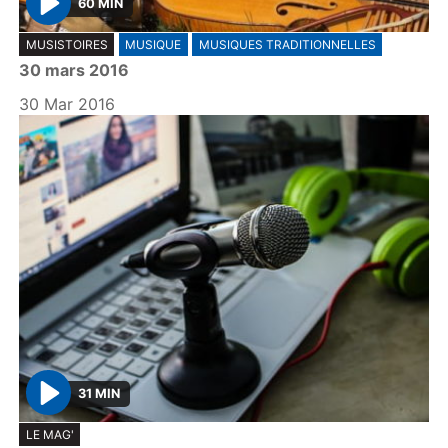
60 MIN
P
MUSISTOIRES
MUSIQUE
MUSIQUES TRADITIONNELLES
l
30 mars 2016
a
y
30 Mar 2016
31 MIN
P
LE MAG'
l