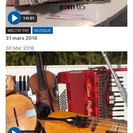
1 H 01
P
MELTIN' PAT
MUSIQUE
l
31 mars 2016
a
y
30 Mar 2016