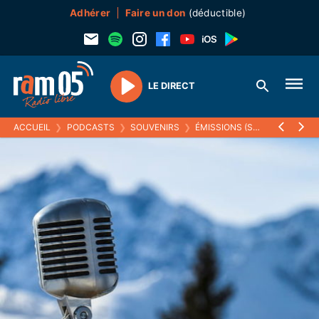
Adhérer
Faire un don
(déductible)
LE DIRECT
Play
ACCUEIL
❯
PODCASTS
❯
SOUVENIRS
❯
ÉMISSIONS (SOUVENIRS)
❯