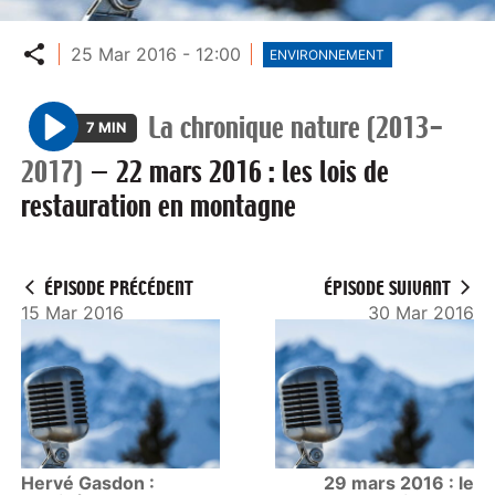
Partager
25 Mar 2016 - 12:00
ENVIRONNEMENT
La chronique nature (2013-
7 MIN
P
2017)
—
22 mars 2016 : les lois de
l
restauration en montagne
a
y
ÉPISODE PRÉCÉDENT
ÉPISODE SUIVANT
15 Mar 2016
30 Mar 2016
Hervé Gasdon :
29 mars 2016 : le