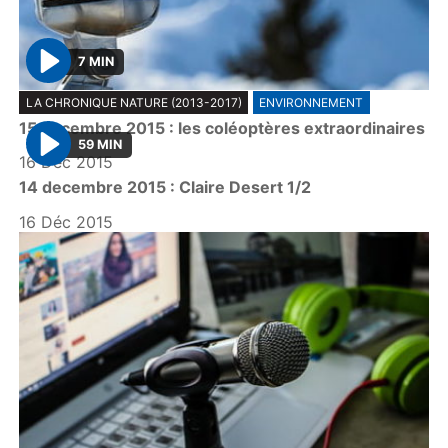
7 MIN
P
LA CHRONIQUE NATURE (2013-2017)
ENVIRONNEMENT
l
15 decembre 2015 : les coléoptères extraordinaires
a
59 MIN
y
16 Déc 2015
P
14 decembre 2015 : Claire Desert 1/2
l
a
16 Déc 2015
y