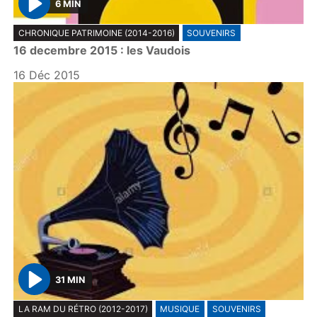
6 MIN
P
CHRONIQUE PATRIMOINE (2014-2016)
SOUVENIRS
l
16 decembre 2015 : les Vaudois
a
y
16 Déc 2015
31 MIN
P
LA RAM DU RÉTRO (2012-2017)
MUSIQUE
SOUVENIRS
l