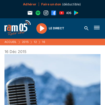
Adhérer
Faire un don
(déductible)
LE DIRECT
Play
ACCUEIL
❯
2015
❯
12
❯
16
16 Déc 2015