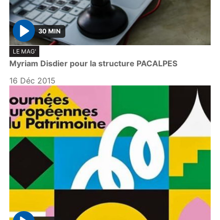
30 MIN
P
LE MAG'
l
Myriam Disdier pour la structure PACALPES
a
y
16 Déc 2015