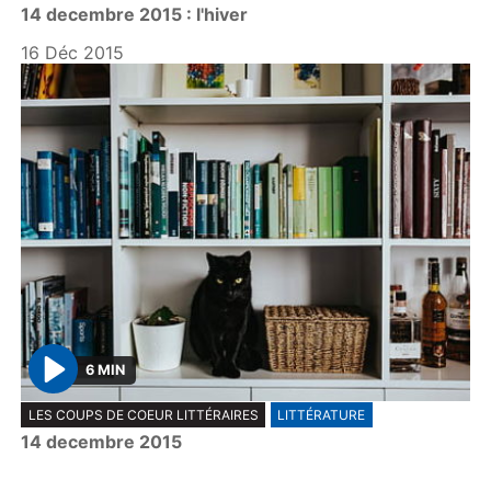
14 decembre 2015 : l'hiver
a
y
16 Déc 2015
6 MIN
P
LES COUPS DE COEUR LITTÉRAIRES
LITTÉRATURE
l
14 decembre 2015
a
y