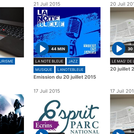
21 Juil 2015
20 Juil 20
44 MIN
30
P
P
URISME
LA NOTE BLEUE
JAZZ
LE MAG' DE 
l
l
20 juillet
MUSIQUE
LANOTEBLEUE
a
a
Emission du 20 juillet 2015
y
y
17 Juil 2015
17 Juil 20