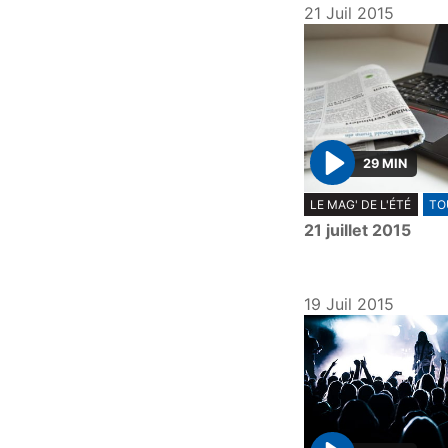
21 Juil 2015
29 MIN
P
LE MAG' DE L'ÉTÉ
TO
l
21 juillet 2015
a
y
19 Juil 2015