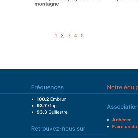
montagne
1
2
3
4
5
Fréquences
Notre équi
100.2
Embrun
93.7
Gap
Associatio
93.3
Guillestre
Adhérer
Faire un do
Retrouvez-nous sur