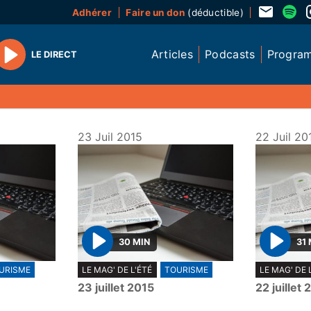
Adhérer
Faire un don
(déductible)
Articles
Podcasts
Progra
LE DIRECT
Play
23 Juil 2015
22 Juil 20
30 MIN
31 
P
P
URISME
LE MAG' DE L'ÉTÉ
TOURISME
LE MAG' DE 
l
l
23 juillet 2015
22 juillet 
a
a
y
y