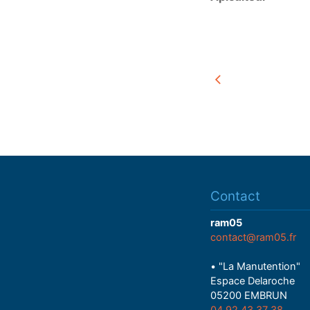
Contact
ram05
contact@ram05.fr
• "La Manutention"
Espace Delaroche
05200 EMBRUN
04 92 43 37 38