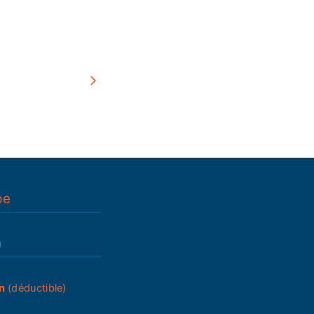
pe
n
n
(déductible)