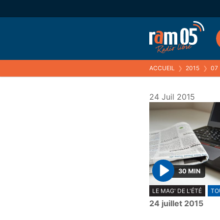
ACCUEIL
❯
2015
❯
07
24 Juil 2015
30 MIN
P
LE MAG' DE L'ÉTÉ
TO
l
24 juillet 2015
a
y