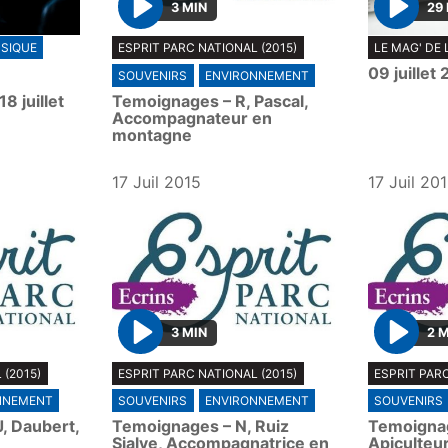
3 MIN
29
P
P
SIQUE
ESPRIT PARC NATIONAL (2015)
LE MAG' DE 
l
l
09 juillet
SOUVENIRS
ENVIRONNEMENT
a
a
 juillet
Temoignages – R, Pascal,
y
y
Accompagnateur en
montagne
17 Juil 2015
17 Juil 20
3 MIN
2 
P
P
 (2015)
ESPRIT PARC NATIONAL (2015)
ESPRIT PARC
l
l
NNEMENT
SOUVENIRS
ENVIRONNEMENT
SOUVENIRS
a
a
, Daubert,
Temoignages – N, Ruiz
Temoignag
y
y
Sialve, Accompagnatrice en
Apiculteu