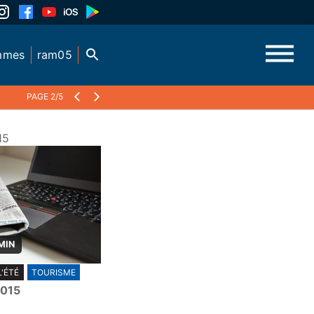
mmes
ram05
PAGE 2/5
15
MIN
L'ÉTÉ
TOURISME
2015