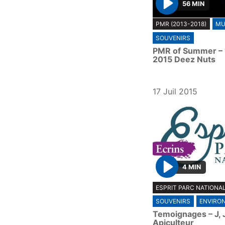
56 MIN
P
PMR (2013-2018)
MU
l
SOUVENIRS
a
PMR of Summer – 18
y
2015 Deez Nuts
17 Juil 2015
4 MIN
P
ESPRIT PARC NATIONAL
l
SOUVENIRS
ENVIRO
a
Temoignages – J, J
y
Apiculteur