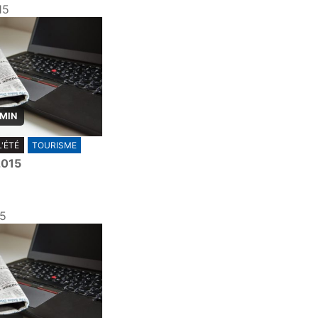
15
 MIN
L'ÉTÉ
TOURISME
 2015
15