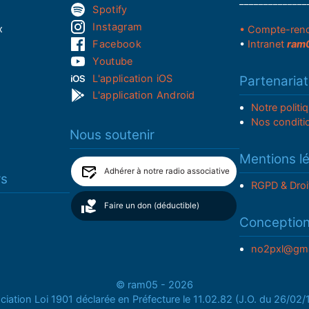
______________
Spotify
Instagram
x
• Compte-ren
Facebook
•
Intranet
ram
Youtube
L'application iOS
Partenariat
L'application Android
Notre politi
Nos conditi
Nous soutenir
Mentions l
Adhérer à notre radio associative
rs
RGPD & Droi
Faire un don (déductible)
Conceptio
no2pxl@gma
© ram05 - 2026
iation Loi 1901 déclarée en Préfecture le 11.02.82 (J.O. du 26/02