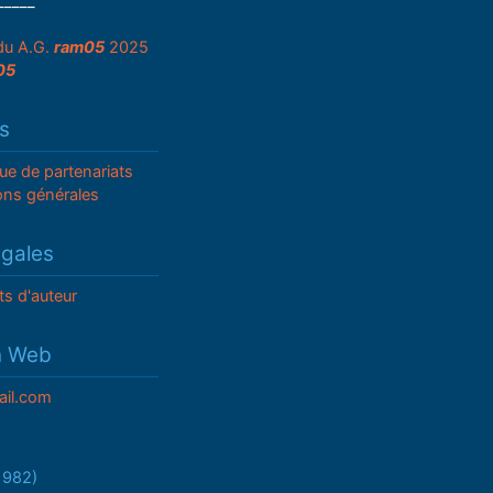
_____
du A.G.
ram05
2025
05
s
que de partenariats
ons générales
égales
ts d'auteur
n Web
il.com
/1982)