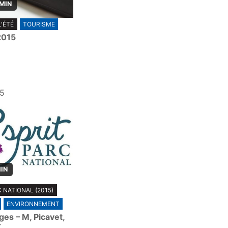
 MIN
L'ÉTÉ
TOURISME
 2015
15
MIN
 NATIONAL (2015)
ENVIRONNEMENT
es – M, Picavet,
r