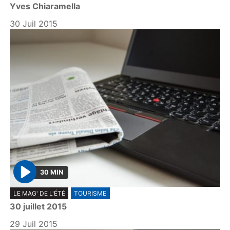
Yves Chiaramella
a
y
30 Juil 2015
30 MIN
P
LE MAG' DE L'ÉTÉ
TOURISME
l
30 juillet 2015
a
y
29 Juil 2015