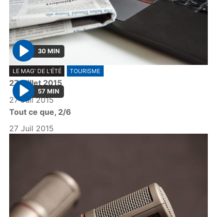
30 MIN
P
LE MAG' DE L'ÉTÉ
TOURISME
l
27 juillet 2015
a
57 MIN
y
27 Juil 2015
P
Tout ce que, 2/6
l
a
27 Juil 2015
y