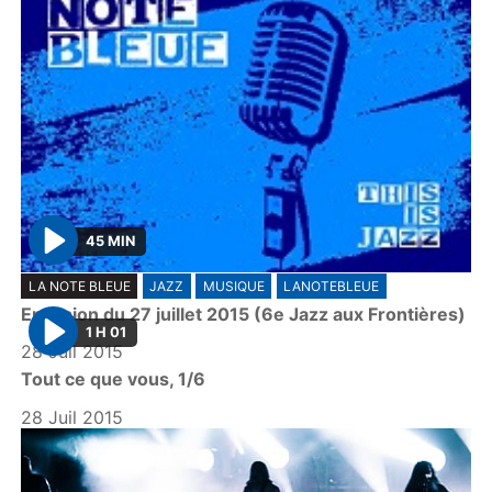
45 MIN
P
LA NOTE BLEUE
JAZZ
MUSIQUE
LANOTEBLEUE
l
Emission du 27 juillet 2015 (6e Jazz aux Frontières)
a
1 H 01
y
28 Juil 2015
P
Tout ce que vous, 1/6
l
a
28 Juil 2015
y