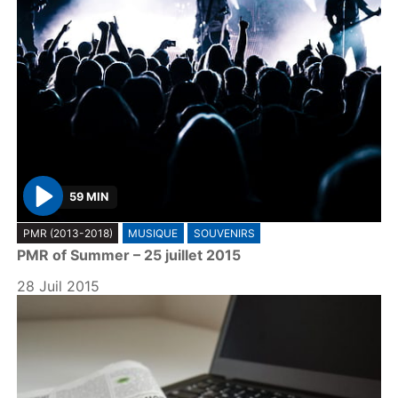
59 MIN
P
PMR (2013-2018)
MUSIQUE
SOUVENIRS
l
PMR of Summer – 25 juillet 2015
a
y
28 Juil 2015