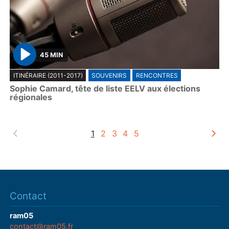
45 MIN
P
ITINÉRAIRE (2011-2017)
SOUVENIRS
RENCONTRES
l
Sophie Camard, tête de liste EELV aux élections
a
régionales
y
1
2
3
4
5
Contact
ram05
contact@ram05.fr