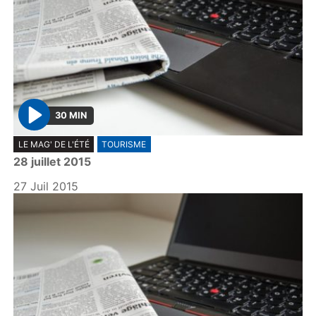
30 MIN
P
LE MAG' DE L'ÉTÉ
TOURISME
l
28 juillet 2015
a
y
27 Juil 2015