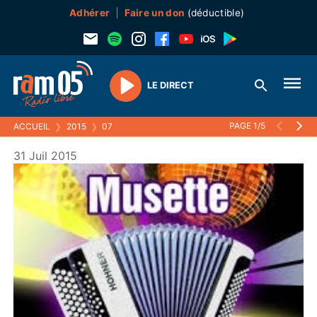
Adhérer
Faire un don
(déductible)
LE DIRECT
Play
PAGE 1/5
ACCUEIL
❯
2015
❯
07
31 Juil 2015