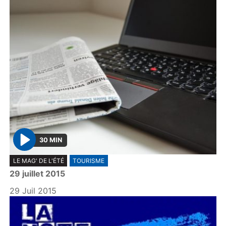
30 MIN
P
LE MAG' DE L'ÉTÉ
TOURISME
l
29 juillet 2015
a
y
29 Juil 2015