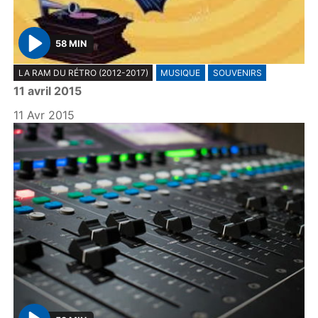
58 MIN
P
LA RAM DU RÉTRO (2012-2017)
MUSIQUE
SOUVENIRS
l
11 avril 2015
a
y
11 Avr 2015