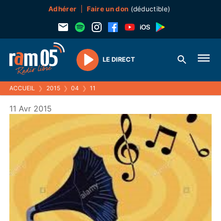
Adhérer
Faire un don
(déductible)
LE DIRECT
Play
ACCUEIL
❯
2015
❯
04
❯
11
11 Avr 2015