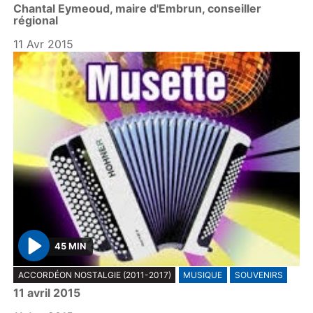
Chantal Eymeoud, maire d'Embrun, conseiller
a
régional
y
11 Avr 2015
45 MIN
P
ACCORDÉON NOSTALGIE (2011-2017)
MUSIQUE
SOUVENIRS
l
11 avril 2015
a
y