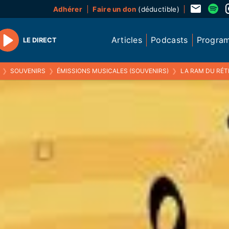
Adhérer
Faire un don
(déductible)
Articles
Podcasts
Progra
LE DIRECT
Play
❯
SOUVENIRS
❯
ÉMISSIONS MUSICALES (SOUVENIRS)
❯
LA RAM DU RÉTRO