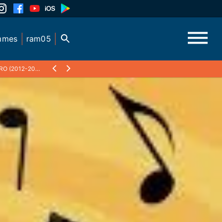
mmes
ram05
 (2012-2017)
❯
11 AVRIL 2015