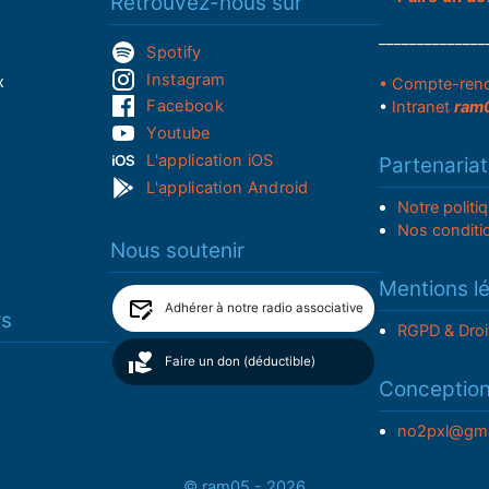
Retrouvez-nous sur
______________
Spotify
Instagram
x
• Compte-ren
Facebook
•
Intranet
ram
Youtube
L'application iOS
Partenariat
L'application Android
Notre politi
Nos conditi
Nous soutenir
Mentions l
Adhérer à notre radio associative
rs
RGPD & Droi
Faire un don (déductible)
Conceptio
no2pxl@gma
© ram05 - 2026