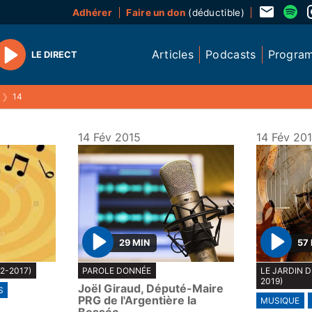
Adhérer
Faire un don
(déductible)
Articles
Podcasts
Progra
LE DIRECT
Play
❯
14
14 Fév 2015
14 Fév 20
29 MIN
57
P
P
2-2017)
PAROLE DONNÉE
LE JARDIN 
l
l
2019)
Joël Giraud, Député-Maire
S
a
a
PRG de l'Argentière la
MUSIQUE
y
y