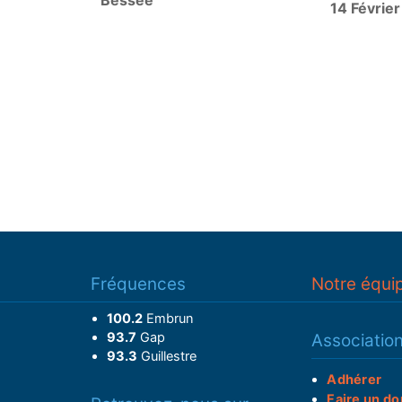
Bessée
14 Févrie
Fréquences
Notre équi
100.2
Embrun
93.7
Gap
Associatio
93.3
Guillestre
Adhérer
Faire un do