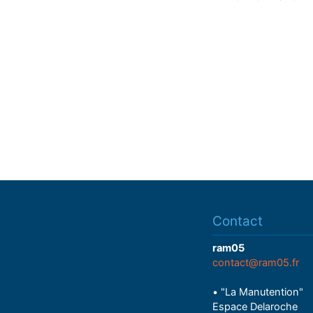
Contact
ram05
contact@ram05.fr
• "La Manutention"
Espace Delaroche