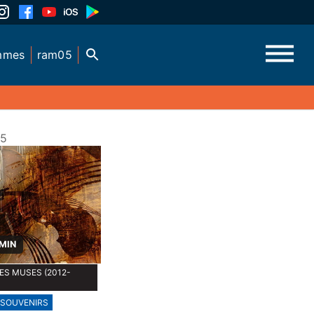
mmes
ram05
15
 MIN
DES MUSES (2012-
SOUVENIRS