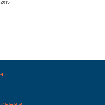
r 2015
pe
n
n
(déductible)