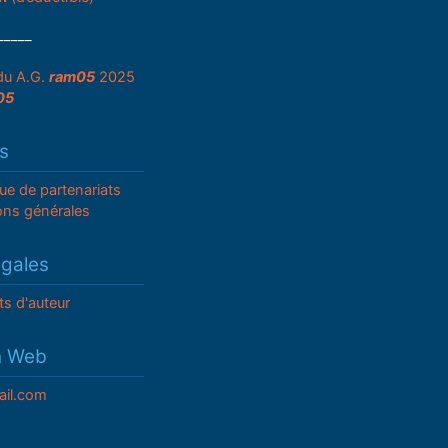
_____
du A.G.
ram05
2025
05
s
que de partenariats
ons générales
égales
ts d'auteur
n Web
il.com