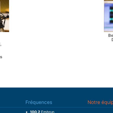
Be
,
s
Fréquences
Notre équi
100.2
Embrun