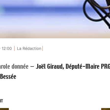
- 12:00
La Rédaction
arole donnée
—
Joël Giraud, Député-Maire PR
 Bessée
NT