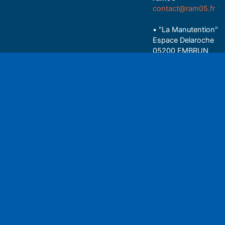
contact@ram05.fr
• "La Manutention"
Espace Delaroche
05200 EMBRUN
04 92 43 37 38
Play
• 27 rue Colonel Rou
05000 GAP
06 75 81 05 85
Espace auditeu
Nous écrire