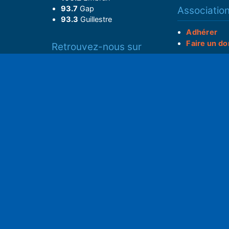
93.7
Gap
Associatio
93.3
Guillestre
Adhérer
Faire un do
Retrouvez-nous sur
______________
Spotify
Instagram
S
x
• Compte-ren
Facebook
•
Intranet
ram
Youtube
L'application iOS
Partenariat
L'application Android
Notre politi
Nos conditi
Nous soutenir
Mentions l
Adhérer à notre radio associative
rs
RGPD & Droi
Faire un don (déductible)
Conceptio