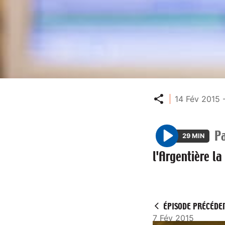
Partager
14 Fév 2015 
P
29 MIN
P
l'Argentière la
l
a
y
ÉPISODE PRÉCÉDE
7 Fév 2015