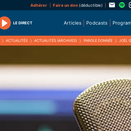
Adhérer
Faire un don
(déductible)
Articles
Podcasts
Progra
LE DIRECT
Play
❯
ACTUALITÉS
❯
ACTUALITÉS (ARCHIVES)
❯
PAROLE DONNÉE
❯
JOËL GIRAUD, DÉPUTÉ-