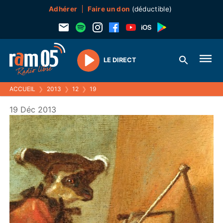
Adhérer
Faire un don
(déductible)
LE DIRECT
Play
ACCUEIL
❯
2013
❯
12
❯
19
19 Déc 2013