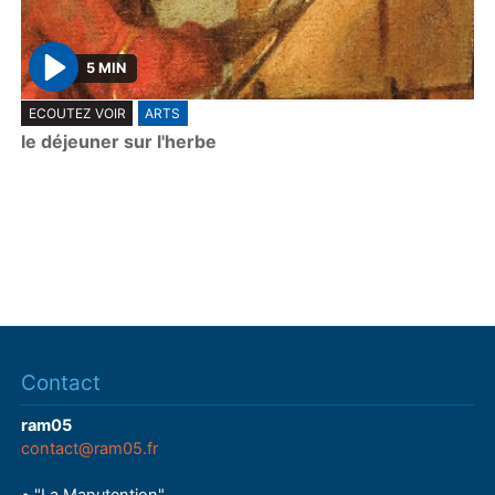
5 MIN
P
ECOUTEZ VOIR
ARTS
l
le déjeuner sur l'herbe
a
y
Contact
ram05
contact@ram05.fr