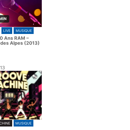
 MIN
LIVE
MUSIQUE
30 Ans RAM –
 des Alpes (2013)
13
CHINE
MUSIQUE