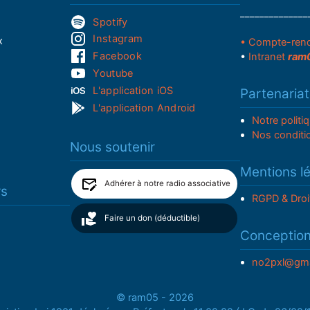
______________
Spotify
Instagram
x
• Compte-ren
Facebook
•
Intranet
ram
Youtube
L'application iOS
Partenariat
L'application Android
Notre politi
Nos conditi
Nous soutenir
Mentions l
Adhérer à notre radio associative
rs
RGPD & Droi
Faire un don (déductible)
Conceptio
no2pxl@gma
© ram05 - 2026