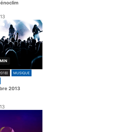
hénoclim
13
 MIN
2018)
MUSIQUE
bre 2013
13