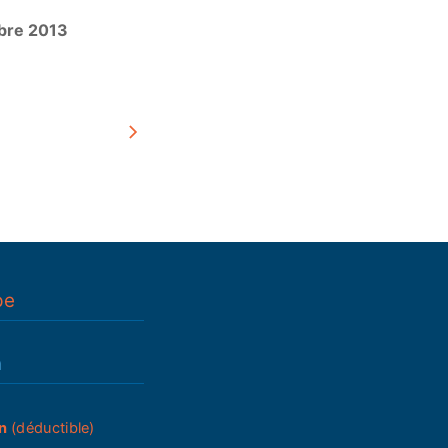
bre 2013
pe
n
n
(déductible)