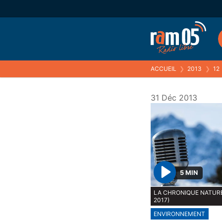
ACCUEIL
❯
2013
❯
12
31 Déc 2013
5 MIN
P
LA CHRONIQUE NATURE
l
2017)
a
ENVIRONNEMENT
y