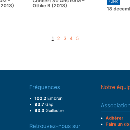
AM –
Concert 30 Ans RAM –
FUNK
a
a
(2013)
Ottilie B (2013)
18 decem
y
y
1
2
3
4
5
Fréquences
Notre équi
100.2
Embrun
93.7
Gap
Associatio
93.3
Guillestre
Adhérer
Faire un do
Retrouvez-nous sur