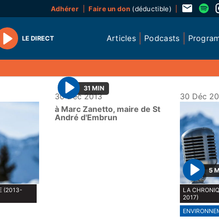
Adhérer
Faire un don
(déductible)
Articles
Podcasts
Progra
LE DIRECT
Play
31 MIN
30 Déc 2013
30 Déc 20
P
à Marc Zanetto, maire de St
l
André d'Embrun
a
y
5 
P
 (2013-
LA CHRONIQ
l
2017)
a
ENVIRONNE
y