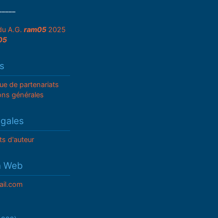
_____
du A.G.
ram05
2025
05
s
que de partenariats
ons générales
égales
ts d'auteur
n Web
il.com