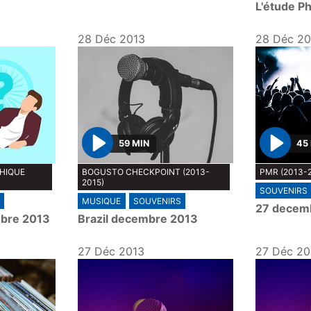
L'étude P
28 Déc 2013
28 Déc 20
59 MIN
45
P
P
PHIQUE
BOGUSTO CHECKPOINT (2013-
PMR (2013-
l
l
2015)
SOUVENIRS
a
a
MUSIQUE
SOUVENIRS
27 decem
y
y
mbre 2013
Brazil decembre 2013
27 Déc 2013
27 Déc 20