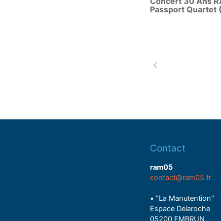
Concert 30 Ans R
a
Passport Quartet 
y
Contact
ram05
contact@ram05.fr
• "La Manutention"
Espace Delaroche
05200 EMBRUN