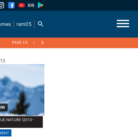
mmes
ram05
PAGE 1/5
13
MIN
UE NATURE (2013-
MENT