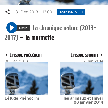
Partager
31 Déc 2013 - 12:00
ENVIRONNEMENT
La chronique nature (2013-
5 MIN
P
2017)
—
la marmotte
l
a
y
ÉPISODE PRÉCÉDENT
ÉPISODE SUIVANT
30 Déc 2013
7 Jan 2014
L'étude Phénoclim
les animaux et l hiver
06 janvier 2014