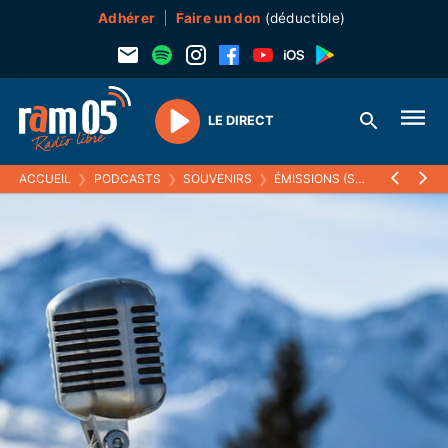
Adhérer
Faire un don
(déductible)
LE DIRECT
Play
ACCUEIL
❯
PODCASTS
❯
SOUVENIRS
❯
ÉMISSIONS (SOUVENIRS)
❯