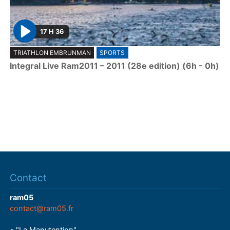
17 H 36
P
TRIATHLON EMBRUNMAN
SPORTS
l
Integral Live Ram2011 – 2011 (28e edition) (6h - 0h)
a
y
Contact
ram05
contact@ram05.fr