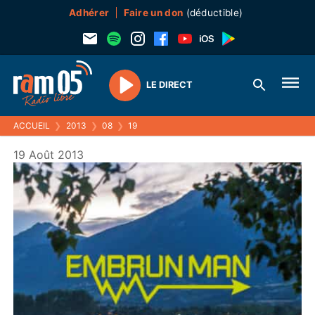
Adhérer
Faire un don
(déductible)
LE DIRECT
Play
ACCUEIL
❯
2013
❯
08
❯
19
19 Août 2013