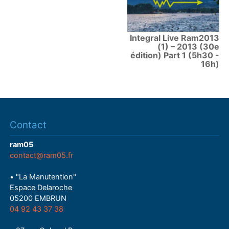
Integral Live Ram2013
(1) – 2013 (30e
édition) Part 1 (5h30 -
16h)
Contact
ram05
contact@ram05.fr
• "La Manutention"
Espace Delaroche
05200 EMBRUN
04 92 43 37 38