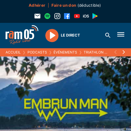
Adhérer
Faire un don
(déductible)
LE DIRECT
Play
ACCUEIL
❯
PODCASTS
❯
ÉVÉNEMENTS
❯
TRIATHLON EMBRUNMAN