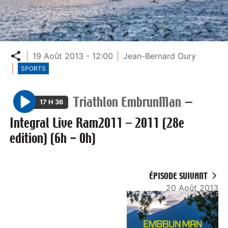
Partager
19 Août 2013 - 12:00
Jean-Bernard Oury
SPORTS
Triathlon EmbrunMan
—
17 H 36
P
Integral Live Ram2011 – 2011 (28e
l
edition) (6h - 0h)
a
y
ÉPISODE SUIVANT
20 Août 2013