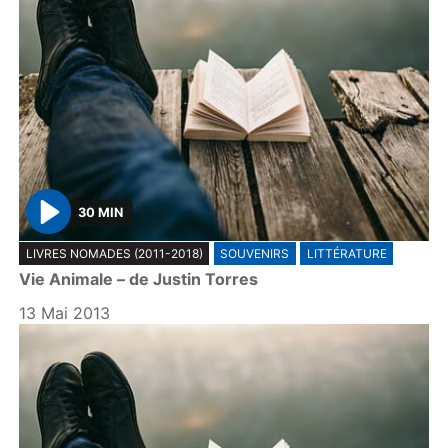
30 MIN
P
LIVRES NOMADES (2011-2018)
SOUVENIRS
LITTÉRATURE
l
Vie Animale – de Justin Torres
a
y
13 Mai 2013