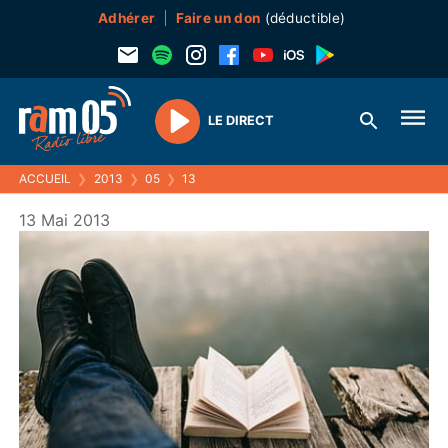
Adhérer
Faire un don
(déductible)
LE DIRECT
Play
ACCUEIL
❯
2013
❯
05
❯
13
13 Mai 2013