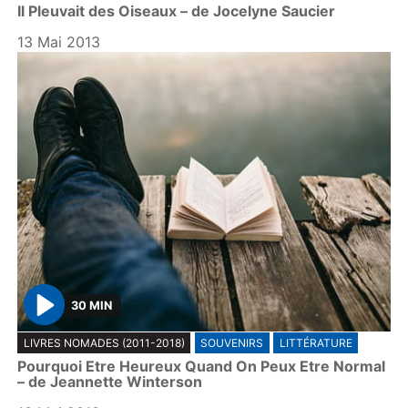
Il Pleuvait des Oiseaux – de Jocelyne Saucier
a
y
13 Mai 2013
30 MIN
P
LIVRES NOMADES (2011-2018)
SOUVENIRS
LITTÉRATURE
l
Pourquoi Etre Heureux Quand On Peux Etre Normal
a
– de Jeannette Winterson
y