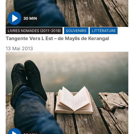
30 MIN
P
LIVRES NOMADES (2011-2018)
SOUVENIRS
LITTÉRATURE
l
Tangente Vers L Est – de Maylis de Kerangal
a
y
13 Mai 2013