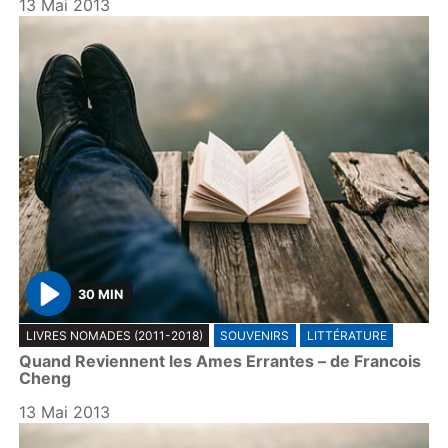
13 Mai 2013
30 MIN
P
LIVRES NOMADES (2011-2018)
SOUVENIRS
LITTÉRATURE
l
Quand Reviennent les Ames Errantes – de Francois
a
Cheng
y
13 Mai 2013