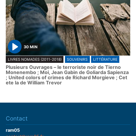
30 MIN
P
LIVRES NOMADES (2011-2018)
SOUVENIRS
LITTÉRATURE
l
Plusieurs Ouvrages – le terroriste noir de Tierno
a
Monenembo ; Moi, Jean Gabin de Goliarda Sapienza
y
; United colors of crimes de Richard Morgieve ; Cet
ete la de William Trevor
Contact
ram05