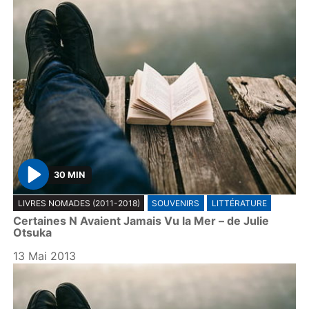
30 MIN
P
LIVRES NOMADES (2011-2018)
SOUVENIRS
LITTÉRATURE
l
Certaines N Avaient Jamais Vu la Mer – de Julie
a
Otsuka
y
13 Mai 2013