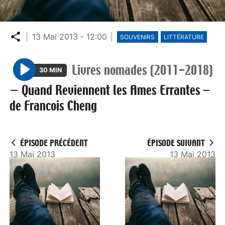
Partager
13 Mai 2013 - 12:00
SOUVENIRS
LITTÉRATURE
Livres nomades (2011-2018)
30 MIN
P
—
Quand Reviennent les Ames Errantes –
l
de Francois Cheng
a
y
ÉPISODE PRÉCÉDENT
ÉPISODE SUIVANT
13 Mai 2013
13 Mai 2013