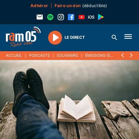
Adhérer
Faire un don
(déductible)
LE DIRECT
Play
ACCUEIL
❯
PODCASTS
❯
SOUVENIRS
❯
ÉMISSIONS (SOUVENIRS)
❯