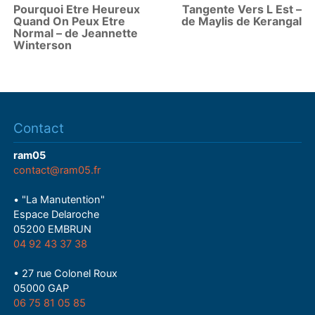
Pourquoi Etre Heureux
Tangente Vers L Est –
Quand On Peux Etre
de Maylis de Kerangal
Normal – de Jeannette
Winterson
Contact
ram05
contact@ram05.fr
• "La Manutention"
Espace Delaroche
05200 EMBRUN
04 92 43 37 38
• 27 rue Colonel Roux
05000 GAP
06 75 81 05 85