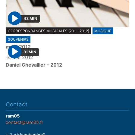
43 MIN
P
CORRESPONDANCES MUSICALES (2011-2012)
MUSIQUE
l
SOUVENIRS
a
mai - 2012
y
31 MIN
14 Mai 2012
P
Daniel Chevallier - 2012
l
a
y
Contact
ram05
contact@ram05.fr