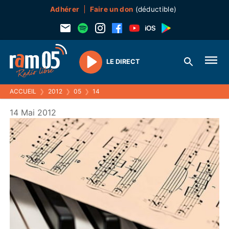
Adhérer
Faire un don
(déductible)
LE DIRECT
Play
ACCUEIL
❯
2012
❯
05
❯
14
14 Mai 2012