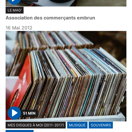
P
LE MAG'
l
Association des commerçants embrun
a
y
16 Mai 2012
51 MIN
P
MES DISQUES À MOI (2011-2017)
MUSIQUE
SOUVENIRS
l