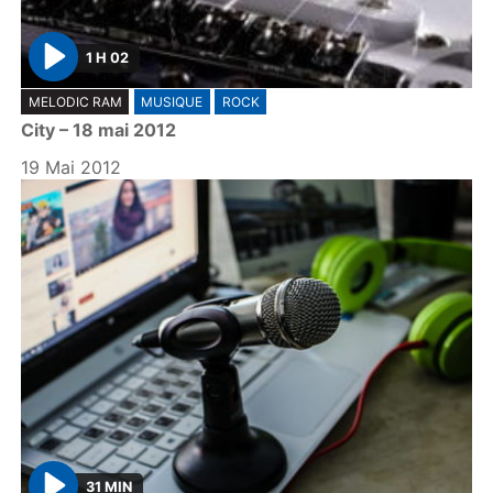
1 H 02
P
MELODIC RAM
MUSIQUE
ROCK
l
City – 18 mai 2012
a
y
19 Mai 2012
31 MIN