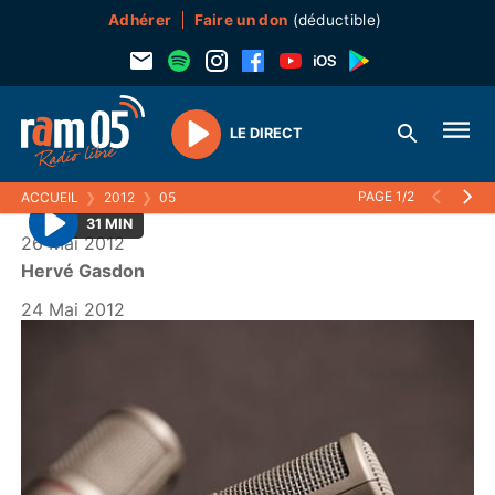
Adhérer
Faire un don
(déductible)
LE DIRECT
Play
PAGE 1/2
ACCUEIL
❯
2012
❯
05
31 MIN
26 Mai 2012
P
Hervé Gasdon
l
a
24 Mai 2012
y