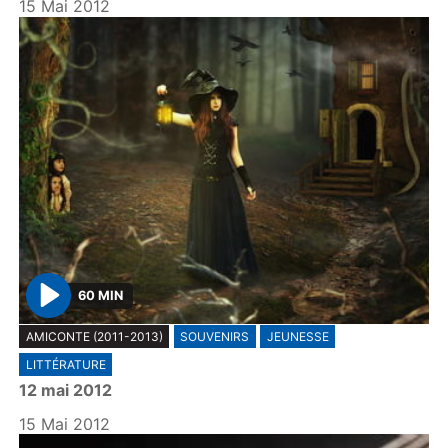
y
15 Mai 2012
60 MIN
P
AMICONTE (2011-2013)
SOUVENIRS
JEUNESSE
l
LITTÉRATURE
a
12 mai 2012
y
15 Mai 2012