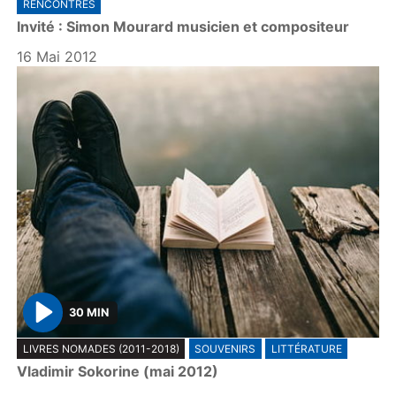
RENCONTRES
a
Invité : Simon Mourard musicien et compositeur
y
16 Mai 2012
30 MIN
P
LIVRES NOMADES (2011-2018)
SOUVENIRS
LITTÉRATURE
l
Vladimir Sokorine (mai 2012)
a