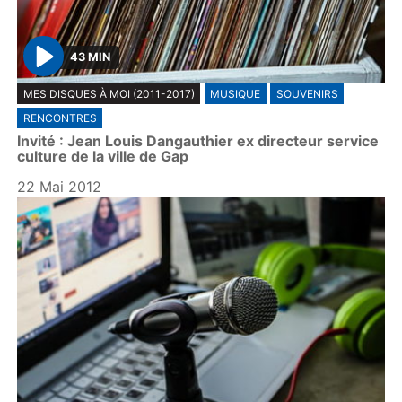
43 MIN
P
MES DISQUES À MOI (2011-2017)
MUSIQUE
SOUVENIRS
l
RENCONTRES
a
Invité : Jean Louis Dangauthier ex directeur service
y
culture de la ville de Gap
22 Mai 2012