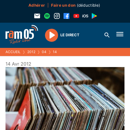
Adhérer
Faire un don
(déductible)
LE DIRECT
Play
ACCUEIL
❯
2012
❯
04
❯
14
14 Avr 2012