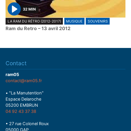
32 MIN
P
LA RAM DU RÉTRO (2012-2017)
MUSIQUE
SOUVENIRS
l
Ram du Retro – 13 avril 2012
a
y
Contact
ram05
contact@ram05.fr
• "La Manutention"
Espace Delaroche
05200 EMBRUN
04 92 43 37 38
• 27 rue Colonel Roux
05000 GAP