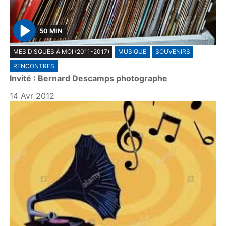
50 MIN
P
MES DISQUES À MOI (2011-2017)
MUSIQUE
SOUVENIRS
l
RENCONTRES
a
Invité : Bernard Descamps photographe
y
14 Avr 2012