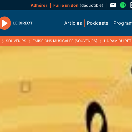
Adhérer
Faire un don
(déductible)
Articles
Podcasts
Progra
LE DIRECT
Play
❯
SOUVENIRS
❯
ÉMISSIONS MUSICALES (SOUVENIRS)
❯
LA RAM DU RÉTRO