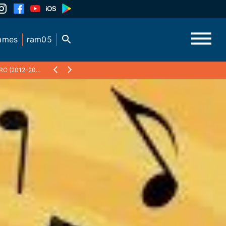
mmes
ram05
 (2012-2017)
❯
RAM DU RETRO – 13 AVRIL 2012