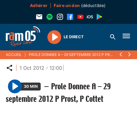
Adhérer
Faire un don
(déductible)
LE DIRECT
Play
ACCUEIL
❯
PROLE DONNEE A – 29 SEPTEMBRE 2012 P PROST, P COTTET
Partager
1 Oct 2012 - 12:00
—
Prole Donnee A – 29
30 MIN
P
septembre 2012 P Prost, P Cottet
l
a
y